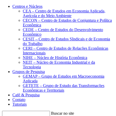
Conteúdo principal
Menu principal
Rodapé
Centros e Núcleos
CEA – Centro de Estudos em Economia Aplicada,
Agrícola e do Meio Ambiente
CECON – Centro de Estudos de Conjuntura e Política
Econômica
CEDE – Centro de Estudos do Desenvolvimento
Econômico
CESIT – Centro de Estudos SIndicais e de Economia
do Trabalho
CERI – Centro de Estudos de Relações Econômicas
Internacionais
NIHE – Núcleo de História Econômica
NEIT – Núcleo de Economia Industrial e da
Tecnologia
Grupos de Pesquisa
GEMAP – Grupo de Estudos em Macroeconomia
Aplicada
GETETE – Grupo de Estudo das Transformações
Econômicas e Territoriais
Café & Pesquisa
Contato
Tutoriais
Buscar no site