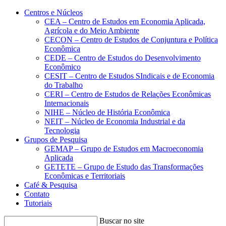
Conteúdo principal
Menu principal
Rodapé
Centros e Núcleos
CEA – Centro de Estudos em Economia Aplicada,
Agrícola e do Meio Ambiente
CECON – Centro de Estudos de Conjuntura e Política
Econômica
CEDE – Centro de Estudos do Desenvolvimento
Econômico
CESIT – Centro de Estudos SIndicais e de Economia
do Trabalho
CERI – Centro de Estudos de Relações Econômicas
Internacionais
NIHE – Núcleo de História Econômica
NEIT – Núcleo de Economia Industrial e da
Tecnologia
Grupos de Pesquisa
GEMAP – Grupo de Estudos em Macroeconomia
Aplicada
GETETE – Grupo de Estudo das Transformações
Econômicas e Territoriais
Café & Pesquisa
Contato
Tutoriais
Buscar no site