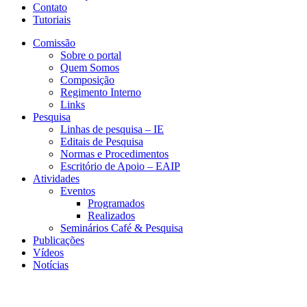
Contato
Tutoriais
Comissão
Sobre o portal
Quem Somos
Composição
Regimento Interno
Links
Pesquisa
Linhas de pesquisa – IE
Editais de Pesquisa
Normas e Procedimentos
Escritório de Apoio – EAIP
Atividades
Eventos
Programados
Realizados
Seminários Café & Pesquisa
Publicações
Vídeos
Notícias
NEIT