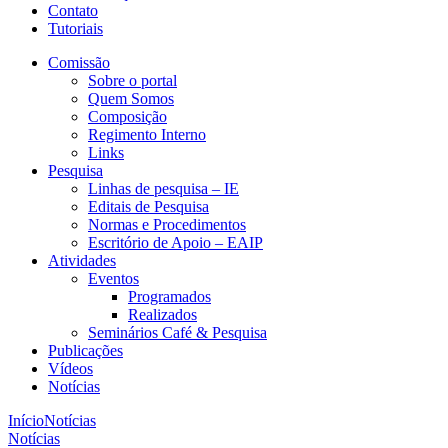
Contato
Tutoriais
Comissão
Sobre o portal
Quem Somos
Composição
Regimento Interno
Links
Pesquisa
Linhas de pesquisa – IE
Editais de Pesquisa
Normas e Procedimentos
Escritório de Apoio – EAIP
Atividades
Eventos
Programados
Realizados
Seminários Café & Pesquisa
Publicações
Vídeos
Notícias
Início
Notícias
Notícias