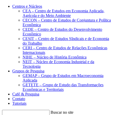
Conteúdo principal
Menu principal
Rodapé
Centros e Núcleos
CEA – Centro de Estudos em Economia Aplicada,
Agrícola e do Meio Ambiente
CECON – Centro de Estudos de Conjuntura e Política
Econômica
CEDE – Centro de Estudos do Desenvolvimento
Econômico
CESIT – Centro de Estudos SIndicais e de Economia
do Trabalho
CERI – Centro de Estudos de Relações Econômicas
Internacionais
NIHE – Núcleo de História Econômica
NEIT – Núcleo de Economia Industrial e da
Tecnologia
Grupos de Pesquisa
GEMAP – Grupo de Estudos em Macroeconomia
Aplicada
GETETE – Grupo de Estudo das Transformações
Econômicas e Territoriais
Café & Pesquisa
Contato
Tutoriais
Buscar no site