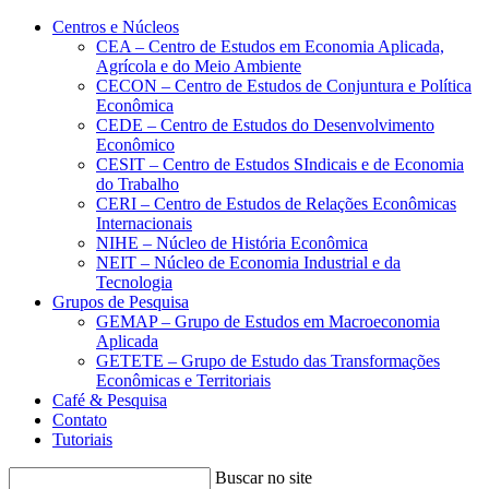
Conteúdo principal
Menu principal
Rodapé
Centros e Núcleos
CEA – Centro de Estudos em Economia Aplicada,
Agrícola e do Meio Ambiente
CECON – Centro de Estudos de Conjuntura e Política
Econômica
CEDE – Centro de Estudos do Desenvolvimento
Econômico
CESIT – Centro de Estudos SIndicais e de Economia
do Trabalho
CERI – Centro de Estudos de Relações Econômicas
Internacionais
NIHE – Núcleo de História Econômica
NEIT – Núcleo de Economia Industrial e da
Tecnologia
Grupos de Pesquisa
GEMAP – Grupo de Estudos em Macroeconomia
Aplicada
GETETE – Grupo de Estudo das Transformações
Econômicas e Territoriais
Café & Pesquisa
Contato
Tutoriais
Buscar no site