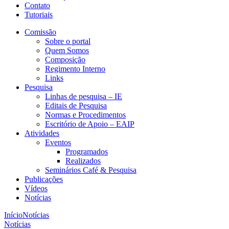
Contato
Tutoriais
Comissão
Sobre o portal
Quem Somos
Composição
Regimento Interno
Links
Pesquisa
Linhas de pesquisa – IE
Editais de Pesquisa
Normas e Procedimentos
Escritório de Apoio – EAIP
Atividades
Eventos
Programados
Realizados
Seminários Café & Pesquisa
Publicações
Vídeos
Notícias
Início
Notícias
Notícias