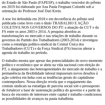
do Estado de São Paulo (FAPESP), o trabalho vencedor do prêmio
em 2019 foi elaborado por Ana Paula Fregnani Colombi sob a
orientação do Professor José Dari Krein.
A tese foi defendida em 2018 e em decorrência do prêmio será
publicada como livro com o título TRABALHO E AÇÃO
COLETIVA NOS GOVERNOS DO PT: a atuação da CUT e da
FS entre os anos 2003 e 2014. A pesquisa abordou as
transformações no mercado e nas relações de trabalho durante os
governos do Partido dos Trabalhadores (2003-2014) e investigou
como a estratégia político-sindical da Central Única dos
Trabalhadores (CUT) e da Força Sindical (FS) buscou alterar a
agenda do trabalho no período.
O trabalho mostra que apesar das potencialidades do novo momento
político e econômico que se abriu na vida nacional com eleição do
PT, o alargamento das heterogeneidades do mercado de trabalho e a
permanência da flexibilidade laboral impuseram novos desafios à
ação coletiva em linha com as tendências gerais do capitalismo
contemporâneo. Nessa direção revela que o engajamento das
centrais sindicais na estratégia de parceria social sob o pressuposto
de fortalecer a base de sustentação política do governo e a partir da
busca do encontro de interesses entre capital e trabalho condicionou
as possibilidades de avanços na pauta trabalhista.