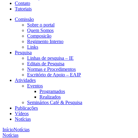
Contato
Tutoriais
Comissão
Sobre o portal
Quem Somos
Composição
Regimento Interno
Links
Pesquisa
Linhas de pesquisa – IE
Editais de Pesquisa
Normas e Procedimentos
Escritório de Apoio – EAIP
Atividades
Eventos
Programados
Realizados
Seminários Café & Pesquisa
Publicações
Vídeos
Notícias
Início
Notícias
Notícias