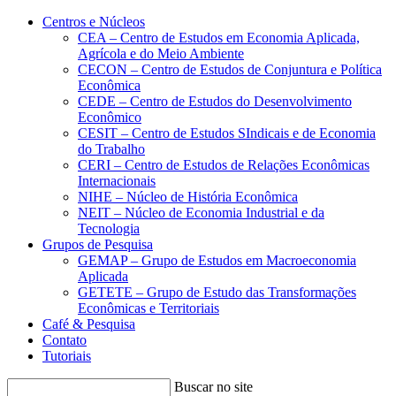
Conteúdo principal
Menu principal
Rodapé
Centros e Núcleos
CEA – Centro de Estudos em Economia Aplicada,
Agrícola e do Meio Ambiente
CECON – Centro de Estudos de Conjuntura e Política
Econômica
CEDE – Centro de Estudos do Desenvolvimento
Econômico
CESIT – Centro de Estudos SIndicais e de Economia
do Trabalho
CERI – Centro de Estudos de Relações Econômicas
Internacionais
NIHE – Núcleo de História Econômica
NEIT – Núcleo de Economia Industrial e da
Tecnologia
Grupos de Pesquisa
GEMAP – Grupo de Estudos em Macroeconomia
Aplicada
GETETE – Grupo de Estudo das Transformações
Econômicas e Territoriais
Café & Pesquisa
Contato
Tutoriais
Buscar no site