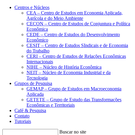
Conteúdo principal
Menu principal
Rodapé
Centros e Núcleos
CEA – Centro de Estudos em Economia Aplicada,
Agrícola e do Meio Ambiente
CECON – Centro de Estudos de Conjuntura e Política
Econômica
CEDE – Centro de Estudos do Desenvolvimento
Econômico
CESIT – Centro de Estudos SIndicais e de Economia
do Trabalho
CERI – Centro de Estudos de Relações Econômicas
Internacionais
NIHE – Núcleo de História Econômica
NEIT – Núcleo de Economia Industrial e da
Tecnologia
Grupos de Pesquisa
GEMAP – Grupo de Estudos em Macroeconomia
Aplicada
GETETE – Grupo de Estudo das Transformações
Econômicas e Territoriais
Café & Pesquisa
Contato
Tutoriais
Buscar no site