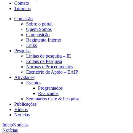
Contato
Tutoriais
Comissão
Sobre o portal
Quem Somos
Composição
Regimento Interno
Links
Pesquisa
Linhas de pesquisa – IE
Editais de Pesquisa
Normas e Procedimentos
Escritório de Apoio – EAIP
Atividades
Eventos
Programados
Realizados
Seminários Café & Pesquisa
Publicações
Vídeos
Notícias
Início
Notícias
Notícias