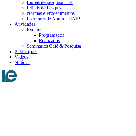
Linhas de pesquisa – IE
Editais de Pesquisa
Normas e Procedimentos
Escritório de Apoio – EAIP
Atividades
Eventos
Programados
Realizados
Seminários Café & Pesquisa
Publicações
Vídeos
Notícias
Menu