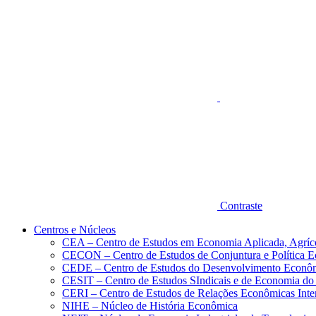
Aumentar fonte
Contraste
Centros e Núcleos
CEA – Centro de Estudos em Economia Aplicada, Agríc
CECON – Centro de Estudos de Conjuntura e Política 
CEDE – Centro de Estudos do Desenvolvimento Econô
CESIT – Centro de Estudos SIndicais e de Economia do
CERI – Centro de Estudos de Relações Econômicas Inte
NIHE – Núcleo de História Econômica