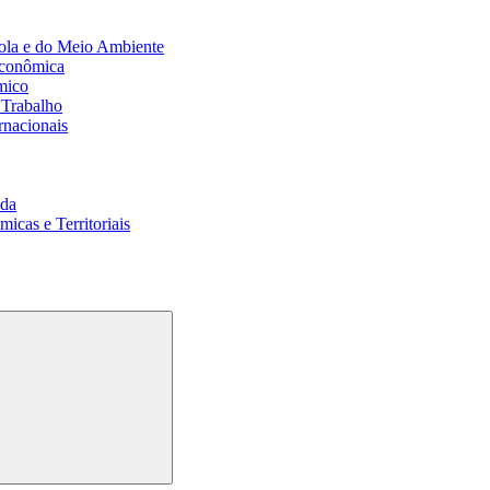
ola e do Meio Ambiente
Econômica
mico
 Trabalho
rnacionais
da
cas e Territoriais
Buscar