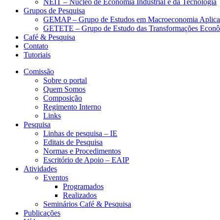
NEIT – Núcleo de Economia Industrial e da Tecnologia
Grupos de Pesquisa
GEMAP – Grupo de Estudos em Macroeconomia Aplica
GETETE – Grupo de Estudo das Transformações Econômi
Café & Pesquisa
Contato
Tutoriais
Comissão
Sobre o portal
Quem Somos
Composição
Regimento Interno
Links
Pesquisa
Linhas de pesquisa – IE
Editais de Pesquisa
Normas e Procedimentos
Escritório de Apoio – EAIP
Atividades
Eventos
Programados
Realizados
Seminários Café & Pesquisa
Publicações