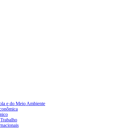
Diminuir fonte
ola e do Meio Ambiente
Econômica
mico
 Trabalho
rnacionais