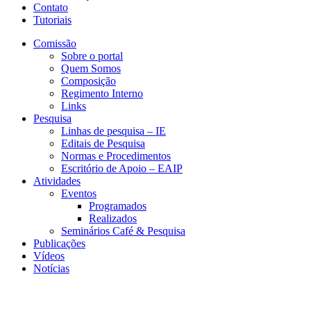
Contato
Tutoriais
Comissão
Sobre o portal
Quem Somos
Composição
Regimento Interno
Links
Pesquisa
Linhas de pesquisa – IE
Editais de Pesquisa
Normas e Procedimentos
Escritório de Apoio – EAIP
Atividades
Eventos
Programados
Realizados
Seminários Café & Pesquisa
Publicações
Vídeos
Notícias
GEMAP