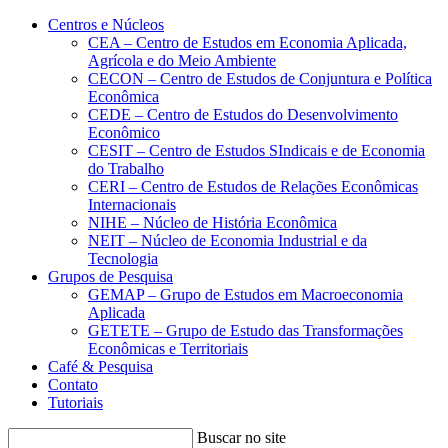
Conteúdo principal
Menu principal
Rodapé
Centros e Núcleos
CEA – Centro de Estudos em Economia Aplicada,
Agrícola e do Meio Ambiente
CECON – Centro de Estudos de Conjuntura e Política
Econômica
CEDE – Centro de Estudos do Desenvolvimento
Econômico
CESIT – Centro de Estudos SIndicais e de Economia
do Trabalho
CERI – Centro de Estudos de Relações Econômicas
Internacionais
NIHE – Núcleo de História Econômica
NEIT – Núcleo de Economia Industrial e da
Tecnologia
Grupos de Pesquisa
GEMAP – Grupo de Estudos em Macroeconomia
Aplicada
GETETE – Grupo de Estudo das Transformações
Econômicas e Territoriais
Café & Pesquisa
Contato
Tutoriais
Buscar no site