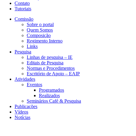
Contato
Tutoriais
Comissão
Sobre o portal
Quem Somos
Composição
Regimento Interno
Links
Pesquisa
Linhas de pesquisa – IE
Editais de Pesquisa
Normas e Procedimentos
Escritório de Apoio – EAIP
Atividades
Eventos
Programados
Realizados
Seminários Café & Pesquisa
Publicações
Vídeos
Notícias
GEMAP