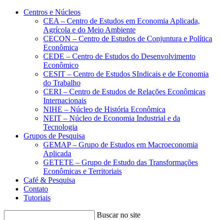
Conteúdo principal
Menu principal
Rodapé
Centros e Núcleos
CEA – Centro de Estudos em Economia Aplicada,
Agrícola e do Meio Ambiente
CECON – Centro de Estudos de Conjuntura e Política
Econômica
CEDE – Centro de Estudos do Desenvolvimento
Econômico
CESIT – Centro de Estudos SIndicais e de Economia
do Trabalho
CERI – Centro de Estudos de Relações Econômicas
Internacionais
NIHE – Núcleo de História Econômica
NEIT – Núcleo de Economia Industrial e da
Tecnologia
Grupos de Pesquisa
GEMAP – Grupo de Estudos em Macroeconomia
Aplicada
GETETE – Grupo de Estudo das Transformações
Econômicas e Territoriais
Café & Pesquisa
Contato
Tutoriais
Buscar no site