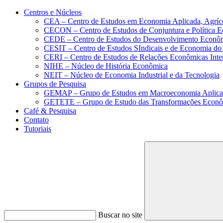
Conteúdo principal
Menu principal
Rodapé
Centros e Núcleos
CEA – Centro de Estudos em Economia Aplicada, Agríc
CECON – Centro de Estudos de Conjuntura e Política 
CEDE – Centro de Estudos do Desenvolvimento Econô
CESIT – Centro de Estudos SIndicais e de Economia do
CERI – Centro de Estudos de Relações Econômicas Inte
NIHE – Núcleo de História Econômica
NEIT – Núcleo de Economia Industrial e da Tecnologia
Grupos de Pesquisa
GEMAP – Grupo de Estudos em Macroeconomia Aplica
GETETE – Grupo de Estudo das Transformações Econômi
Café & Pesquisa
Contato
Tutoriais
Buscar no site