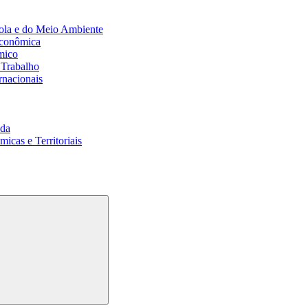
ola e do Meio Ambiente
Econômica
mico
 Trabalho
rnacionais
da
cas e Territoriais
Buscar