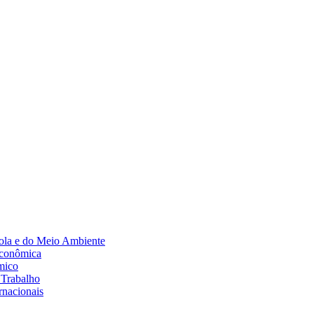
Diminuir fonte
ola e do Meio Ambiente
Econômica
mico
 Trabalho
rnacionais