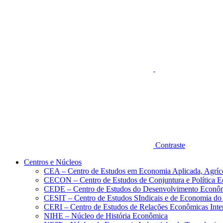
Aumentar fonte
Contraste
Centros e Núcleos
CEA – Centro de Estudos em Economia Aplicada, Agríc
CECON – Centro de Estudos de Conjuntura e Política 
CEDE – Centro de Estudos do Desenvolvimento Econô
CESIT – Centro de Estudos SIndicais e de Economia do
CERI – Centro de Estudos de Relações Econômicas Inte
NIHE – Núcleo de História Econômica