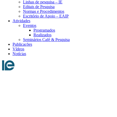
Linhas de pesquisa – IE
Editais de Pesquisa
Normas e Procedimentos
Escritório de Apoio – EAIP
Atividades
Eventos
Programados
Realizados
Seminários Café & Pesquisa
Publicações
Vídeos
Notícias
Menu