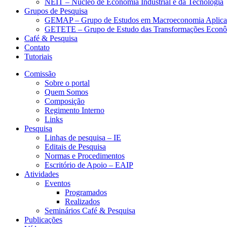
NEIT – Núcleo de Economia Industrial e da Tecnologia
Grupos de Pesquisa
GEMAP – Grupo de Estudos em Macroeconomia Aplica
GETETE – Grupo de Estudo das Transformações Econômi
Café & Pesquisa
Contato
Tutoriais
Comissão
Sobre o portal
Quem Somos
Composição
Regimento Interno
Links
Pesquisa
Linhas de pesquisa – IE
Editais de Pesquisa
Normas e Procedimentos
Escritório de Apoio – EAIP
Atividades
Eventos
Programados
Realizados
Seminários Café & Pesquisa
Publicações