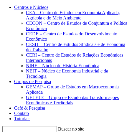
Conteúdo principal
Menu principal
Rodapé
Centros e Núcleos
CEA – Centro de Estudos em Economia Aplicada,
Agrícola e do Meio Ambiente
CECON – Centro de Estudos de Conjuntura e Política
Econômica
CEDE – Centro de Estudos do Desenvolvimento
Econômico
CESIT – Centro de Estudos SIndicais e de Economia
do Trabalho
CERI – Centro de Estudos de Relações Econômicas
Internacionais
NIHE – Núcleo de História Econômica
NEIT – Núcleo de Economia Industrial e da
Tecnologia
Grupos de Pesquisa
GEMAP – Grupo de Estudos em Macroeconomia
Aplicada
GETETE – Grupo de Estudo das Transformações
Econômicas e Territoriais
Café & Pesquisa
Contato
Tutoriais
Buscar no site