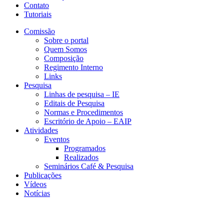
Contato
Tutoriais
Comissão
Sobre o portal
Quem Somos
Composição
Regimento Interno
Links
Pesquisa
Linhas de pesquisa – IE
Editais de Pesquisa
Normas e Procedimentos
Escritório de Apoio – EAIP
Atividades
Eventos
Programados
Realizados
Seminários Café & Pesquisa
Publicações
Vídeos
Notícias
GEMAP