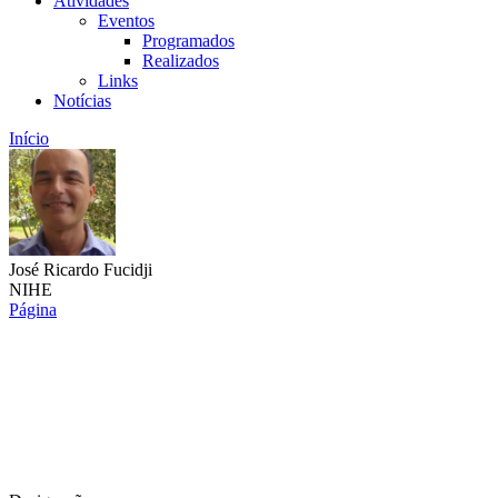
Atividades
Eventos
Programados
Realizados
Links
Notícias
Início
José Ricardo Fucidji
NIHE
Página
Link para o Lattes