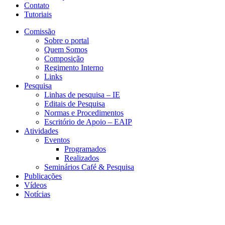
Contato
Tutoriais
Comissão
Sobre o portal
Quem Somos
Composição
Regimento Interno
Links
Pesquisa
Linhas de pesquisa – IE
Editais de Pesquisa
Normas e Procedimentos
Escritório de Apoio – EAIP
Atividades
Eventos
Programados
Realizados
Seminários Café & Pesquisa
Publicações
Vídeos
Notícias
NIHE