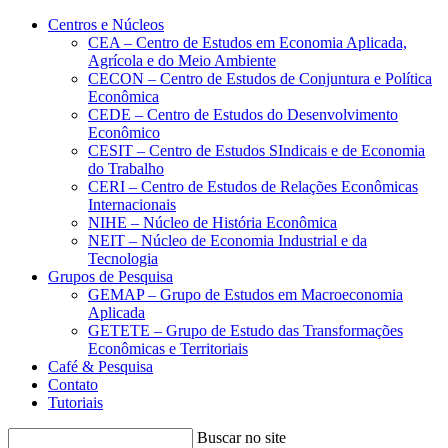
Conteúdo principal
Menu principal
Rodapé
Centros e Núcleos
CEA – Centro de Estudos em Economia Aplicada,
Agrícola e do Meio Ambiente
CECON – Centro de Estudos de Conjuntura e Política
Econômica
CEDE – Centro de Estudos do Desenvolvimento
Econômico
CESIT – Centro de Estudos SIndicais e de Economia
do Trabalho
CERI – Centro de Estudos de Relações Econômicas
Internacionais
NIHE – Núcleo de História Econômica
NEIT – Núcleo de Economia Industrial e da
Tecnologia
Grupos de Pesquisa
GEMAP – Grupo de Estudos em Macroeconomia
Aplicada
GETETE – Grupo de Estudo das Transformações
Econômicas e Territoriais
Café & Pesquisa
Contato
Tutoriais
Buscar no site