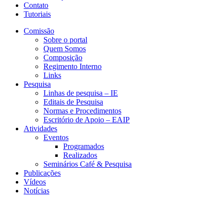
Contato
Tutoriais
Comissão
Sobre o portal
Quem Somos
Composição
Regimento Interno
Links
Pesquisa
Linhas de pesquisa – IE
Editais de Pesquisa
Normas e Procedimentos
Escritório de Apoio – EAIP
Atividades
Eventos
Programados
Realizados
Seminários Café & Pesquisa
Publicações
Vídeos
Notícias
GEMAP