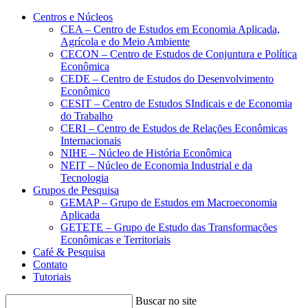
Conteúdo principal
Menu principal
Rodapé
Centros e Núcleos
CEA – Centro de Estudos em Economia Aplicada,
Agrícola e do Meio Ambiente
CECON – Centro de Estudos de Conjuntura e Política
Econômica
CEDE – Centro de Estudos do Desenvolvimento
Econômico
CESIT – Centro de Estudos SIndicais e de Economia
do Trabalho
CERI – Centro de Estudos de Relações Econômicas
Internacionais
NIHE – Núcleo de História Econômica
NEIT – Núcleo de Economia Industrial e da
Tecnologia
Grupos de Pesquisa
GEMAP – Grupo de Estudos em Macroeconomia
Aplicada
GETETE – Grupo de Estudo das Transformações
Econômicas e Territoriais
Café & Pesquisa
Contato
Tutoriais
Buscar no site