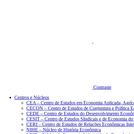
Aumentar fonte
Contraste
Centros e Núcleos
CEA – Centro de Estudos em Economia Aplicada, Agríc
CECON – Centro de Estudos de Conjuntura e Política 
CEDE – Centro de Estudos do Desenvolvimento Econô
CESIT – Centro de Estudos SIndicais e de Economia do
CERI – Centro de Estudos de Relações Econômicas Inte
NIHE – Núcleo de História Econômica