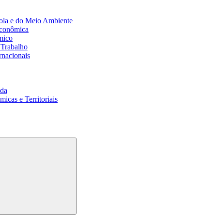
ola e do Meio Ambiente
Econômica
mico
 Trabalho
rnacionais
da
cas e Territoriais
Buscar