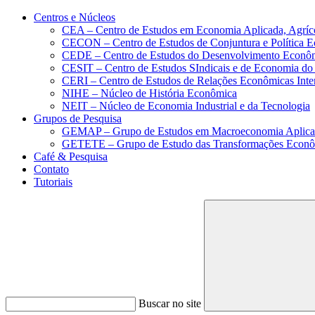
Conteúdo principal
Menu principal
Rodapé
Centros e Núcleos
CEA – Centro de Estudos em Economia Aplicada, Agríc
CECON – Centro de Estudos de Conjuntura e Política 
CEDE – Centro de Estudos do Desenvolvimento Econô
CESIT – Centro de Estudos SIndicais e de Economia do
CERI – Centro de Estudos de Relações Econômicas Inte
NIHE – Núcleo de História Econômica
NEIT – Núcleo de Economia Industrial e da Tecnologia
Grupos de Pesquisa
GEMAP – Grupo de Estudos em Macroeconomia Aplica
GETETE – Grupo de Estudo das Transformações Econômi
Café & Pesquisa
Contato
Tutoriais
Buscar no site