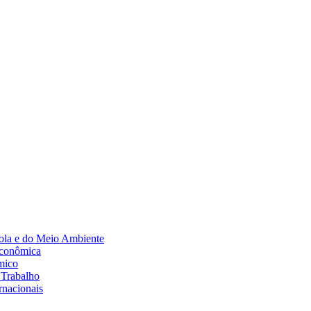
Diminuir fonte
ola e do Meio Ambiente
Econômica
mico
 Trabalho
rnacionais