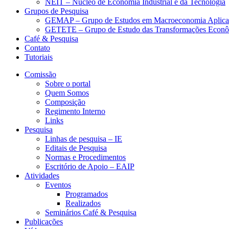
NEIT – Núcleo de Economia Industrial e da Tecnologia
Grupos de Pesquisa
GEMAP – Grupo de Estudos em Macroeconomia Aplica
GETETE – Grupo de Estudo das Transformações Econômi
Café & Pesquisa
Contato
Tutoriais
Comissão
Sobre o portal
Quem Somos
Composição
Regimento Interno
Links
Pesquisa
Linhas de pesquisa – IE
Editais de Pesquisa
Normas e Procedimentos
Escritório de Apoio – EAIP
Atividades
Eventos
Programados
Realizados
Seminários Café & Pesquisa
Publicações