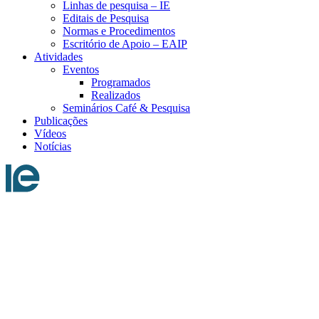
Linhas de pesquisa – IE
Editais de Pesquisa
Normas e Procedimentos
Escritório de Apoio – EAIP
Atividades
Eventos
Programados
Realizados
Seminários Café & Pesquisa
Publicações
Vídeos
Notícias
Menu