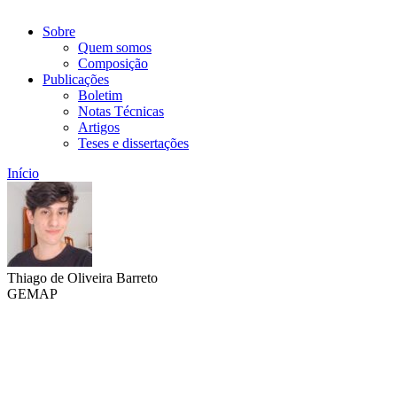
Sobre
Quem somos
Composição
Publicações
Boletim
Notas Técnicas
Artigos
Teses e dissertações
Início
Thiago de Oliveira Barreto
GEMAP
Link para o Lattes