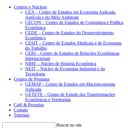
Conteúdo principal
Menu principal
Rodapé
Centros e Núcleos
CEA – Centro de Estudos em Economia Aplicada,
Agrícola e do Meio Ambiente
CECON – Centro de Estudos de Conjuntura e Política
Econômica
CEDE – Centro de Estudos do Desenvolvimento
Econômico
CESIT – Centro de Estudos SIndicais e de Economia
do Trabalho
CERI – Centro de Estudos de Relações Econômicas
Internacionais
NIHE – Núcleo de História Econômica
NEIT – Núcleo de Economia Industrial e da
Tecnologia
Grupos de Pesquisa
GEMAP – Grupo de Estudos em Macroeconomia
Aplicada
GETETE – Grupo de Estudo das Transformações
Econômicas e Territoriais
Café & Pesquisa
Contato
Tutoriais
Buscar no site