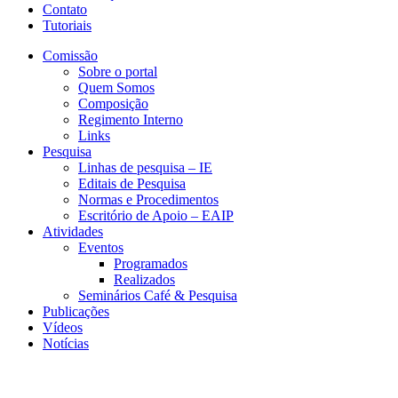
Contato
Tutoriais
Comissão
Sobre o portal
Quem Somos
Composição
Regimento Interno
Links
Pesquisa
Linhas de pesquisa – IE
Editais de Pesquisa
Normas e Procedimentos
Escritório de Apoio – EAIP
Atividades
Eventos
Programados
Realizados
Seminários Café & Pesquisa
Publicações
Vídeos
Notícias
GEMAP