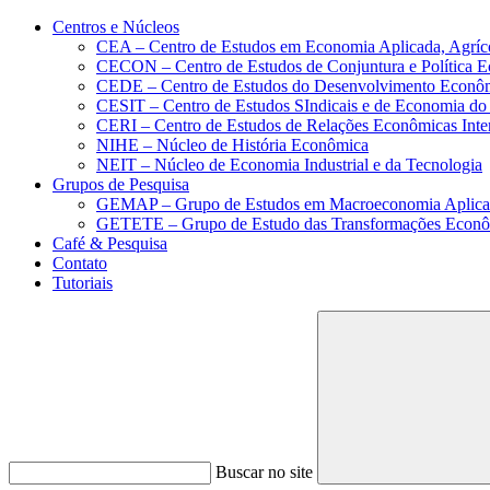
Conteúdo principal
Menu principal
Rodapé
Centros e Núcleos
CEA – Centro de Estudos em Economia Aplicada, Agríc
CECON – Centro de Estudos de Conjuntura e Política 
CEDE – Centro de Estudos do Desenvolvimento Econô
CESIT – Centro de Estudos SIndicais e de Economia do
CERI – Centro de Estudos de Relações Econômicas Inte
NIHE – Núcleo de História Econômica
NEIT – Núcleo de Economia Industrial e da Tecnologia
Grupos de Pesquisa
GEMAP – Grupo de Estudos em Macroeconomia Aplica
GETETE – Grupo de Estudo das Transformações Econômi
Café & Pesquisa
Contato
Tutoriais
Buscar no site