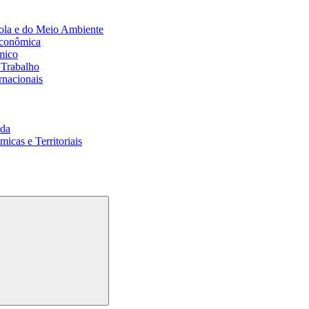
ola e do Meio Ambiente
Econômica
mico
 Trabalho
rnacionais
da
cas e Territoriais
Buscar