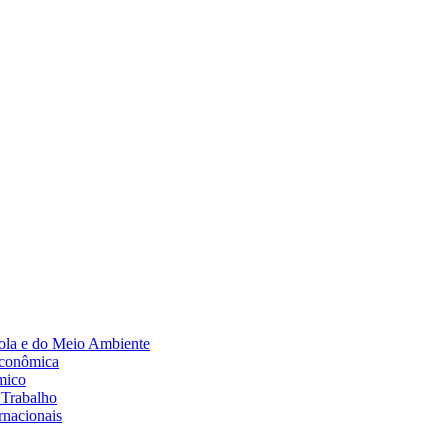
Diminuir fonte
ola e do Meio Ambiente
Econômica
mico
 Trabalho
rnacionais