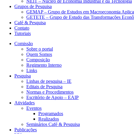
NEIT – Núcleo de Economia Industrial e da Tecnologia
Grupos de Pesquisa
GEMAP – Grupo de Estudos em Macroeconomia Aplica
GETETE – Grupo de Estudo das Transformações Econômi
Café & Pesquisa
Contato
Tutoriais
Comissão
Sobre o portal
Quem Somos
Composição
Regimento Interno
Links
Pesquisa
Linhas de pesquisa – IE
Editais de Pesquisa
Normas e Procedimentos
Escritório de Apoio – EAIP
Atividades
Eventos
Programados
Realizados
Seminários Café & Pesquisa
Publicações