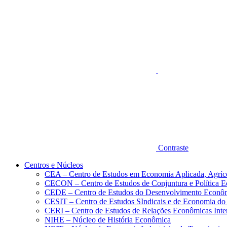
Aumentar fonte
Contraste
Centros e Núcleos
CEA – Centro de Estudos em Economia Aplicada, Agríc
CECON – Centro de Estudos de Conjuntura e Política 
CEDE – Centro de Estudos do Desenvolvimento Econô
CESIT – Centro de Estudos SIndicais e de Economia do
CERI – Centro de Estudos de Relações Econômicas Inte
NIHE – Núcleo de História Econômica