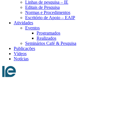
Linhas de pesquisa – IE
Editais de Pesquisa
Normas e Procedimentos
Escritório de Apoio – EAIP
Atividades
Eventos
Programados
Realizados
Seminários Café & Pesquisa
Publicações
Vídeos
Notícias
Menu