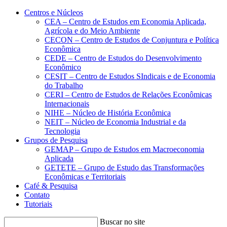
Conteúdo principal
Menu principal
Rodapé
Centros e Núcleos
CEA – Centro de Estudos em Economia Aplicada,
Agrícola e do Meio Ambiente
CECON – Centro de Estudos de Conjuntura e Política
Econômica
CEDE – Centro de Estudos do Desenvolvimento
Econômico
CESIT – Centro de Estudos SIndicais e de Economia
do Trabalho
CERI – Centro de Estudos de Relações Econômicas
Internacionais
NIHE – Núcleo de História Econômica
NEIT – Núcleo de Economia Industrial e da
Tecnologia
Grupos de Pesquisa
GEMAP – Grupo de Estudos em Macroeconomia
Aplicada
GETETE – Grupo de Estudo das Transformações
Econômicas e Territoriais
Café & Pesquisa
Contato
Tutoriais
Buscar no site