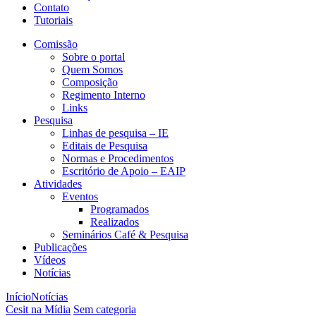
Contato
Tutoriais
Comissão
Sobre o portal
Quem Somos
Composição
Regimento Interno
Links
Pesquisa
Linhas de pesquisa – IE
Editais de Pesquisa
Normas e Procedimentos
Escritório de Apoio – EAIP
Atividades
Eventos
Programados
Realizados
Seminários Café & Pesquisa
Publicações
Vídeos
Notícias
Início
Notícias
Cesit na Mídia
Sem categoria