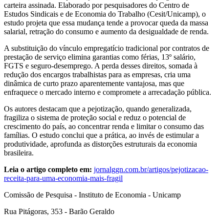
carteira assinada. Elaborado por pesquisadores do Centro de
Estudos Sindicais e de Economia do Trabalho (Cesit/Unicamp), o
estudo projeta que essa mudança tende a provocar queda da massa
salarial, retração do consumo e aumento da desigualdade de renda.
A substituição do vínculo empregatício tradicional por contratos de
prestação de serviço elimina garantias como férias, 13º salário,
FGTS e seguro-desemprego. A perda desses direitos, somada à
redução dos encargos trabalhistas para as empresas, cria uma
dinâmica de curto prazo aparentemente vantajosa, mas que
enfraquece o mercado interno e compromete a arrecadação pública.
Os autores destacam que a pejotização, quando generalizada,
fragiliza o sistema de proteção social e reduz o potencial de
crescimento do país, ao concentrar renda e limitar o consumo das
famílias. O estudo conclui que a prática, ao invés de estimular a
produtividade, aprofunda as distorções estruturais da economia
brasileira.
Leia o artigo completo em:
jornalggn.com.br/artigos/pejotizacao-
receita-para-uma-economia-mais-fragil
Comissão de Pesquisa - Instituto de Economia - Unicamp
Rua Pitágoras, 353 - Barão Geraldo