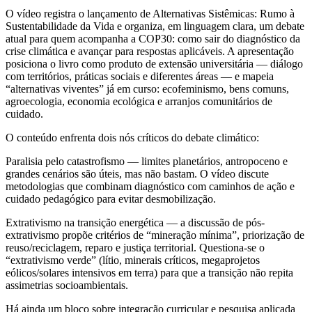
O vídeo registra o lançamento de Alternativas Sistêmicas: Rumo à
Sustentabilidade da Vida e organiza, em linguagem clara, um debate
atual para quem acompanha a COP30: como sair do diagnóstico da
crise climática e avançar para respostas aplicáveis. A apresentação
posiciona o livro como produto de extensão universitária — diálogo
com territórios, práticas sociais e diferentes áreas — e mapeia
“alternativas viventes” já em curso: ecofeminismo, bens comuns,
agroecologia, economia ecológica e arranjos comunitários de
cuidado.
O conteúdo enfrenta dois nós críticos do debate climático:
Paralisia pelo catastrofismo — limites planetários, antropoceno e
grandes cenários são úteis, mas não bastam. O vídeo discute
metodologias que combinam diagnóstico com caminhos de ação e
cuidado pedagógico para evitar desmobilização.
Extrativismo na transição energética — a discussão de pós-
extrativismo propõe critérios de “mineração mínima”, priorização de
reuso/reciclagem, reparo e justiça territorial. Questiona-se o
“extrativismo verde” (lítio, minerais críticos, megaprojetos
eólicos/solares intensivos em terra) para que a transição não repita
assimetrias socioambientais.
Há ainda um bloco sobre integração curricular e pesquisa aplicada