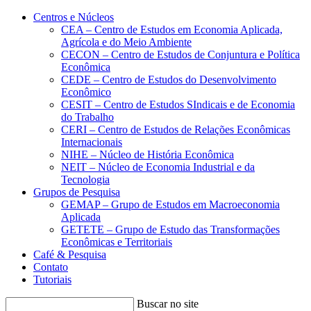
Conteúdo principal
Menu principal
Rodapé
Centros e Núcleos
CEA – Centro de Estudos em Economia Aplicada,
Agrícola e do Meio Ambiente
CECON – Centro de Estudos de Conjuntura e Política
Econômica
CEDE – Centro de Estudos do Desenvolvimento
Econômico
CESIT – Centro de Estudos SIndicais e de Economia
do Trabalho
CERI – Centro de Estudos de Relações Econômicas
Internacionais
NIHE – Núcleo de História Econômica
NEIT – Núcleo de Economia Industrial e da
Tecnologia
Grupos de Pesquisa
GEMAP – Grupo de Estudos em Macroeconomia
Aplicada
GETETE – Grupo de Estudo das Transformações
Econômicas e Territoriais
Café & Pesquisa
Contato
Tutoriais
Buscar no site