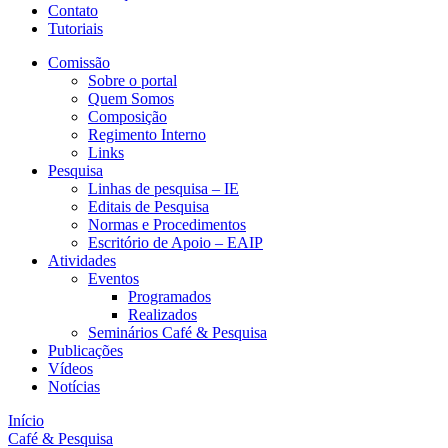
Contato
Tutoriais
Comissão
Sobre o portal
Quem Somos
Composição
Regimento Interno
Links
Pesquisa
Linhas de pesquisa – IE
Editais de Pesquisa
Normas e Procedimentos
Escritório de Apoio – EAIP
Atividades
Eventos
Programados
Realizados
Seminários Café & Pesquisa
Publicações
Vídeos
Notícias
Início
Café & Pesquisa