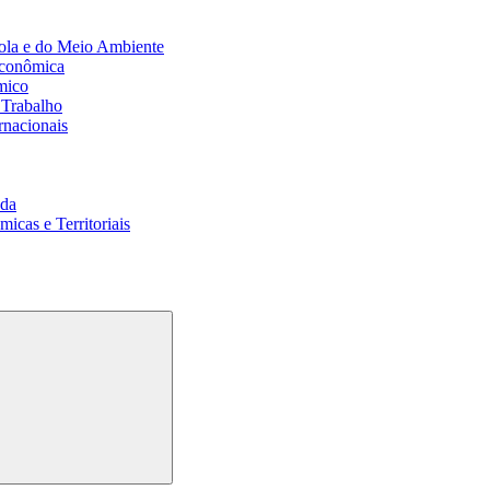
ola e do Meio Ambiente
Econômica
mico
 Trabalho
rnacionais
da
cas e Territoriais
Buscar