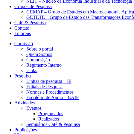
NEIT – Núcleo de Economia Industrial e da Tecnologia
Grupos de Pesquisa
GEMAP – Grupo de Estudos em Macroeconomia Aplica
GETETE – Grupo de Estudo das Transformações Econômi
Café & Pesquisa
Contato
Tutoriais
Comissão
Sobre o portal
Quem Somos
Composição
Regimento Interno
Links
Pesquisa
Linhas de pesquisa – IE
Editais de Pesquisa
Normas e Procedimentos
Escritório de Apoio – EAIP
Atividades
Eventos
Programados
Realizados
Seminários Café & Pesquisa
Publicações