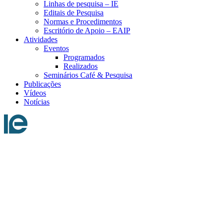
Linhas de pesquisa – IE
Editais de Pesquisa
Normas e Procedimentos
Escritório de Apoio – EAIP
Atividades
Eventos
Programados
Realizados
Seminários Café & Pesquisa
Publicações
Vídeos
Notícias
Menu