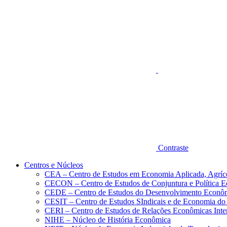
Aumentar fonte
Contraste
Centros e Núcleos
CEA – Centro de Estudos em Economia Aplicada, Agríc
CECON – Centro de Estudos de Conjuntura e Política 
CEDE – Centro de Estudos do Desenvolvimento Econô
CESIT – Centro de Estudos SIndicais e de Economia do
CERI – Centro de Estudos de Relações Econômicas Inte
NIHE – Núcleo de História Econômica