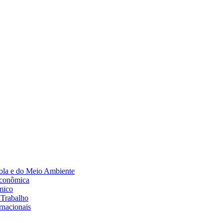
Diminuir fonte
ola e do Meio Ambiente
Econômica
mico
 Trabalho
rnacionais