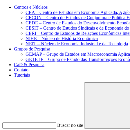
Conteúdo principal
Menu principal
Rodapé
Centros e Núcleos
CEA – Centro de Estudos em Economia Aplicada, Agríc
CECON – Centro de Estudos de Conjuntura e Política 
CEDE – Centro de Estudos do Desenvolvimento Econô
CESIT – Centro de Estudos SIndicais e de Economia do
CERI – Centro de Estudos de Relações Econômicas Inte
NIHE – Núcleo de História Econômica
NEIT – Núcleo de Economia Industrial e da Tecnologia
Grupos de Pesquisa
GEMAP – Grupo de Estudos em Macroeconomia Aplica
GETETE – Grupo de Estudo das Transformações Econômi
Café & Pesquisa
Contato
Tutoriais
Buscar no site