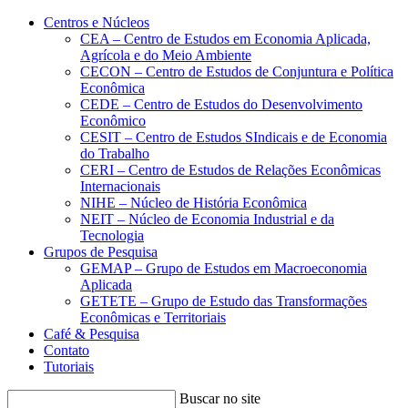
Conteúdo principal
Menu principal
Rodapé
Centros e Núcleos
CEA – Centro de Estudos em Economia Aplicada,
Agrícola e do Meio Ambiente
CECON – Centro de Estudos de Conjuntura e Política
Econômica
CEDE – Centro de Estudos do Desenvolvimento
Econômico
CESIT – Centro de Estudos SIndicais e de Economia
do Trabalho
CERI – Centro de Estudos de Relações Econômicas
Internacionais
NIHE – Núcleo de História Econômica
NEIT – Núcleo de Economia Industrial e da
Tecnologia
Grupos de Pesquisa
GEMAP – Grupo de Estudos em Macroeconomia
Aplicada
GETETE – Grupo de Estudo das Transformações
Econômicas e Territoriais
Café & Pesquisa
Contato
Tutoriais
Buscar no site