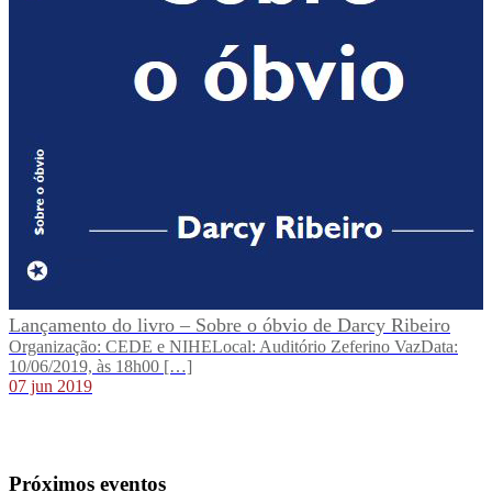
Lançamento do livro – Sobre o óbvio de Darcy Ribeiro
Organização: CEDE e NIHELocal: Auditório Zeferino VazData:
10/06/2019, às 18h00 […]
07 jun 2019
Próximos eventos