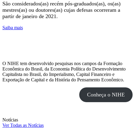
São considerados(as) recém pós-graduados(as), os(as)
mestres(as) ou doutores(as) cujas defesas ocorreram a
partir de janeiro de 2021.
(link para XI Encontro de Pós-graduação em História Econ
Saiba mais
S
O NIHE tem desenvolvido pesquisas nos campos da Formação
Econômica do Brasil, da Economia Política do Desenvolvimento
Capitalista no Brasil, do Imperialismo, Capital Financeiro e
Exportação de Capital e da História do Pensamento Econômico.
Conheça o NIHE
Notícias
Ver Todas as Notícias