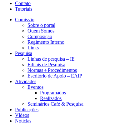
Contato
Tutoriais
Comissão
Sobre o portal
Quem Somos
Composição
Regimento Interno
Links
Pesquisa
Linhas de pesquisa – IE
Editais de Pesquisa
Normas e Procedimentos
Escritório de Apoio – EAIP
Atividades
Eventos
Programados
Realizados
Seminários Café & Pesquisa
Publicações
Vídeos
Notícias
NIHE