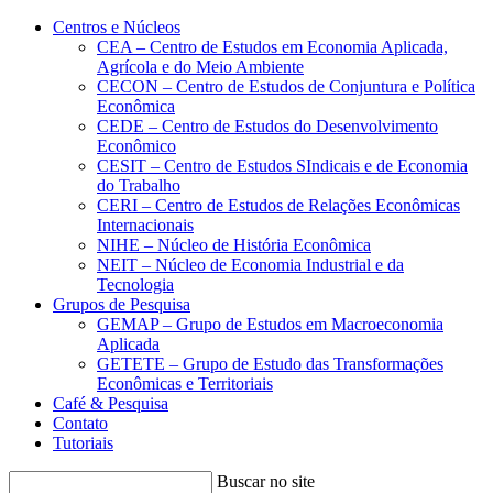
Conteúdo principal
Menu principal
Rodapé
Centros e Núcleos
CEA – Centro de Estudos em Economia Aplicada,
Agrícola e do Meio Ambiente
CECON – Centro de Estudos de Conjuntura e Política
Econômica
CEDE – Centro de Estudos do Desenvolvimento
Econômico
CESIT – Centro de Estudos SIndicais e de Economia
do Trabalho
CERI – Centro de Estudos de Relações Econômicas
Internacionais
NIHE – Núcleo de História Econômica
NEIT – Núcleo de Economia Industrial e da
Tecnologia
Grupos de Pesquisa
GEMAP – Grupo de Estudos em Macroeconomia
Aplicada
GETETE – Grupo de Estudo das Transformações
Econômicas e Territoriais
Café & Pesquisa
Contato
Tutoriais
Buscar no site