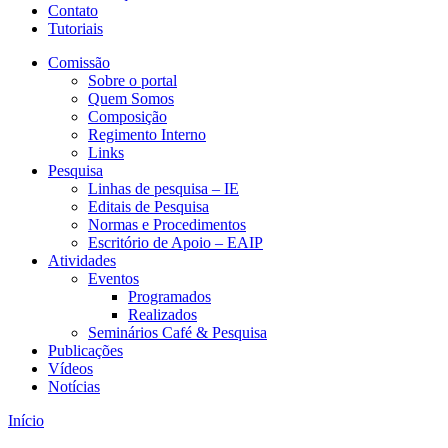
Contato
Tutoriais
Comissão
Sobre o portal
Quem Somos
Composição
Regimento Interno
Links
Pesquisa
Linhas de pesquisa – IE
Editais de Pesquisa
Normas e Procedimentos
Escritório de Apoio – EAIP
Atividades
Eventos
Programados
Realizados
Seminários Café & Pesquisa
Publicações
Vídeos
Notícias
Início