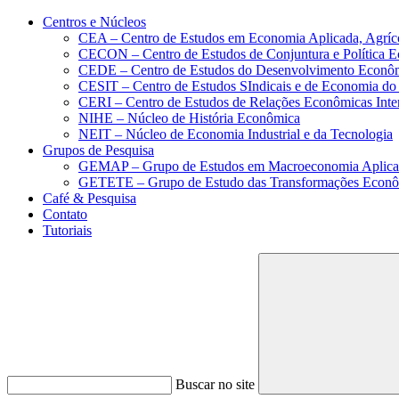
Conteúdo principal
Menu principal
Rodapé
Centros e Núcleos
CEA – Centro de Estudos em Economia Aplicada, Agríc
CECON – Centro de Estudos de Conjuntura e Política 
CEDE – Centro de Estudos do Desenvolvimento Econô
CESIT – Centro de Estudos SIndicais e de Economia do
CERI – Centro de Estudos de Relações Econômicas Inte
NIHE – Núcleo de História Econômica
NEIT – Núcleo de Economia Industrial e da Tecnologia
Grupos de Pesquisa
GEMAP – Grupo de Estudos em Macroeconomia Aplica
GETETE – Grupo de Estudo das Transformações Econômi
Café & Pesquisa
Contato
Tutoriais
Buscar no site