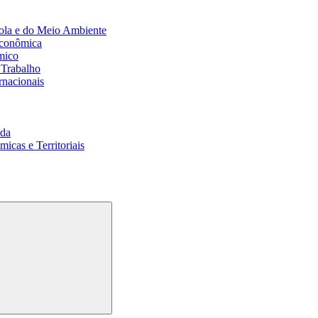
ola e do Meio Ambiente
Econômica
mico
 Trabalho
rnacionais
da
cas e Territoriais
Buscar