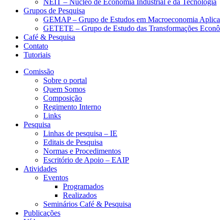
NEIT – Núcleo de Economia Industrial e da Tecnologia
Grupos de Pesquisa
GEMAP – Grupo de Estudos em Macroeconomia Aplica
GETETE – Grupo de Estudo das Transformações Econômi
Café & Pesquisa
Contato
Tutoriais
Comissão
Sobre o portal
Quem Somos
Composição
Regimento Interno
Links
Pesquisa
Linhas de pesquisa – IE
Editais de Pesquisa
Normas e Procedimentos
Escritório de Apoio – EAIP
Atividades
Eventos
Programados
Realizados
Seminários Café & Pesquisa
Publicações