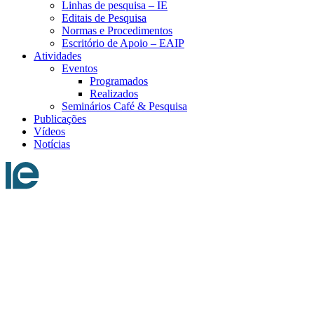
Linhas de pesquisa – IE
Editais de Pesquisa
Normas e Procedimentos
Escritório de Apoio – EAIP
Atividades
Eventos
Programados
Realizados
Seminários Café & Pesquisa
Publicações
Vídeos
Notícias
Menu