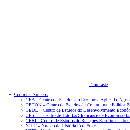
Aumentar fonte
Contraste
Centros e Núcleos
CEA – Centro de Estudos em Economia Aplicada, Agríc
CECON – Centro de Estudos de Conjuntura e Política 
CEDE – Centro de Estudos do Desenvolvimento Econô
CESIT – Centro de Estudos SIndicais e de Economia do
CERI – Centro de Estudos de Relações Econômicas Inte
NIHE – Núcleo de História Econômica