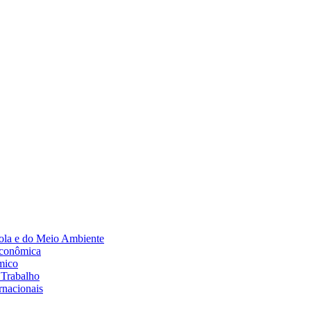
Diminuir fonte
ola e do Meio Ambiente
Econômica
mico
 Trabalho
rnacionais