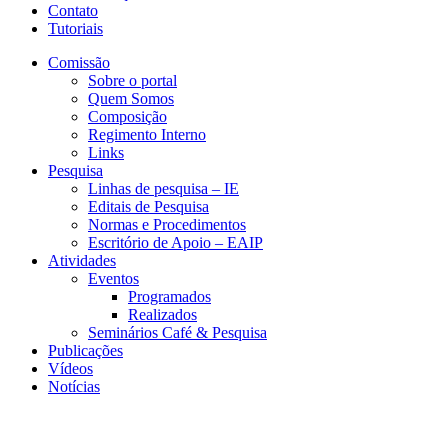
Contato
Tutoriais
Comissão
Sobre o portal
Quem Somos
Composição
Regimento Interno
Links
Pesquisa
Linhas de pesquisa – IE
Editais de Pesquisa
Normas e Procedimentos
Escritório de Apoio – EAIP
Atividades
Eventos
Programados
Realizados
Seminários Café & Pesquisa
Publicações
Vídeos
Notícias
CEDE