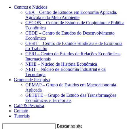
Conteúdo principal
Menu principal
Rodapé
Centros e Núcleos
CEA – Centro de Estudos em Economia Aplicada,
Agrícola e do Meio Ambiente
CECON – Centro de Estudos de Conjuntura e Política
Econômica
CEDE – Centro de Estudos do Desenvolvimento
Econômico
CESIT – Centro de Estudos SIndicais e de Economia
do Trabalho
CERI – Centro de Estudos de Relações Econômicas
Internacionais
NIHE – Núcleo de História Econômica
NEIT – Núcleo de Economia Industrial e da
Tecnologia
Grupos de Pesquisa
GEMAP – Grupo de Estudos em Macroeconomia
Aplicada
GETETE – Grupo de Estudo das Transformações
Econômicas e Territoriais
Café & Pesquisa
Contato
Tutoriais
Buscar no site