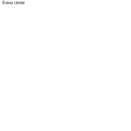
Estou ciente
Ir para o topo