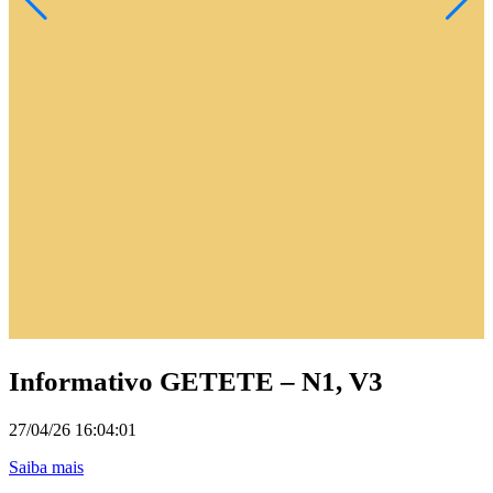
1
S
Informativo GETETE – N1, V3
27/04/26 16:04:01
(link para Informativo GETETE – N1, V3)
Saiba mais