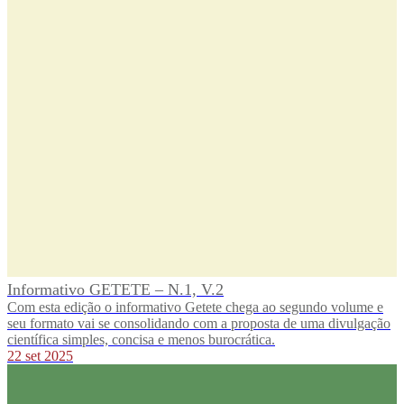
Informativo GETETE – N.1, V.2
Com esta edição o informativo Getete chega ao segundo volume e
seu formato vai se consolidando com a proposta de uma divulgação
científica simples, concisa e menos burocrática.
22 set 2025