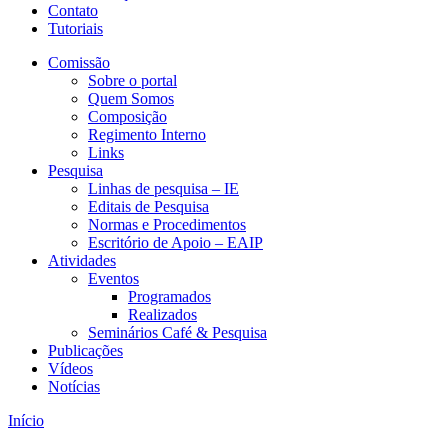
Contato
Tutoriais
Comissão
Sobre o portal
Quem Somos
Composição
Regimento Interno
Links
Pesquisa
Linhas de pesquisa – IE
Editais de Pesquisa
Normas e Procedimentos
Escritório de Apoio – EAIP
Atividades
Eventos
Programados
Realizados
Seminários Café & Pesquisa
Publicações
Vídeos
Notícias
Início