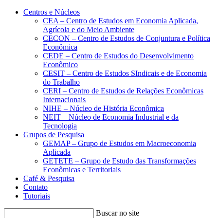
Conteúdo principal
Menu principal
Rodapé
Centros e Núcleos
CEA – Centro de Estudos em Economia Aplicada,
Agrícola e do Meio Ambiente
CECON – Centro de Estudos de Conjuntura e Política
Econômica
CEDE – Centro de Estudos do Desenvolvimento
Econômico
CESIT – Centro de Estudos SIndicais e de Economia
do Trabalho
CERI – Centro de Estudos de Relações Econômicas
Internacionais
NIHE – Núcleo de História Econômica
NEIT – Núcleo de Economia Industrial e da
Tecnologia
Grupos de Pesquisa
GEMAP – Grupo de Estudos em Macroeconomia
Aplicada
GETETE – Grupo de Estudo das Transformações
Econômicas e Territoriais
Café & Pesquisa
Contato
Tutoriais
Buscar no site