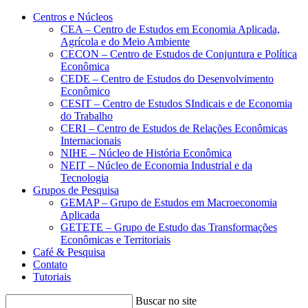
Conteúdo principal
Menu principal
Rodapé
Centros e Núcleos
CEA – Centro de Estudos em Economia Aplicada,
Agrícola e do Meio Ambiente
CECON – Centro de Estudos de Conjuntura e Política
Econômica
CEDE – Centro de Estudos do Desenvolvimento
Econômico
CESIT – Centro de Estudos SIndicais e de Economia
do Trabalho
CERI – Centro de Estudos de Relações Econômicas
Internacionais
NIHE – Núcleo de História Econômica
NEIT – Núcleo de Economia Industrial e da
Tecnologia
Grupos de Pesquisa
GEMAP – Grupo de Estudos em Macroeconomia
Aplicada
GETETE – Grupo de Estudo das Transformações
Econômicas e Territoriais
Café & Pesquisa
Contato
Tutoriais
Buscar no site