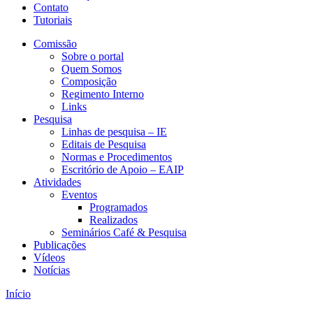
Contato
Tutoriais
Comissão
Sobre o portal
Quem Somos
Composição
Regimento Interno
Links
Pesquisa
Linhas de pesquisa – IE
Editais de Pesquisa
Normas e Procedimentos
Escritório de Apoio – EAIP
Atividades
Eventos
Programados
Realizados
Seminários Café & Pesquisa
Publicações
Vídeos
Notícias
Início