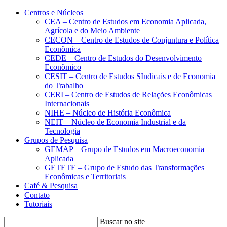
Conteúdo principal
Menu principal
Rodapé
Centros e Núcleos
CEA – Centro de Estudos em Economia Aplicada,
Agrícola e do Meio Ambiente
CECON – Centro de Estudos de Conjuntura e Política
Econômica
CEDE – Centro de Estudos do Desenvolvimento
Econômico
CESIT – Centro de Estudos SIndicais e de Economia
do Trabalho
CERI – Centro de Estudos de Relações Econômicas
Internacionais
NIHE – Núcleo de História Econômica
NEIT – Núcleo de Economia Industrial e da
Tecnologia
Grupos de Pesquisa
GEMAP – Grupo de Estudos em Macroeconomia
Aplicada
GETETE – Grupo de Estudo das Transformações
Econômicas e Territoriais
Café & Pesquisa
Contato
Tutoriais
Buscar no site