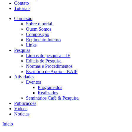
Contato
Tutoriais
Comissão
Sobre o portal
Quem Somos
Composição
Regimento Interno
Links
Pesquisa
Linhas de pesquisa – IE
Editais de Pesquisa
Normas e Procedimentos
Escritório de Apoio – EAIP
Atividades
Eventos
Programados
Realizados
Seminários Café & Pesquisa
Publicações
Vídeos
Notícias
Início