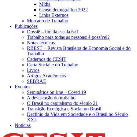
Mídia
Censo demográfico 2022
Links Externos
Mercado de Trabalho
Publicações
Dossiê – fim da escala 6×1
Trabalho para todas as pessoas: é possível?
Notas técnicas
RBEST – Revista Brasileira de Economia Social e do
Trabalho
Cadernos do CESIT
Carta Social e do Trabalho
Livros
Artigos Acadêmicos
SEBRAE
Eventos
Seminários on-line – Covid 19
A devastação do trabalho
O Brasil no capitalismo do século 21
Transição Ecológica e Social no Brasil
Declínio da Vida em Sociedade e o Brasil no Século
XXI
Notícias