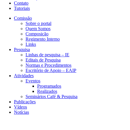
Contato
Tutoriais
Comissão
Sobre o portal
Quem Somos
Composição
Regimento Interno
Links
Pesquisa
Linhas de pesquisa – IE
Editais de Pesquisa
Normas e Procedimentos
Escritório de Apoio – EAIP
Atividades
Eventos
Programados
Realizados
Seminários Café & Pesquisa
Publicações
Vídeos
Notícias
CESIT