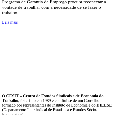
Programa de Garantia de Emprego procura reconectar a
vontade de trabalhar com a necessidade de se fazer o
trabalho.
(link para E se o desemprego não fosse inevitável?)
Leia mais
P
m
d
d
L
O
CESIT – Centro de Estudos Sindicais e de Economia do
Trabalho
, foi criado em 1989 e consitui-se de um Conselho
formado por representantes do Instituto de Economia e do
DIEESE
(Departamento Intersindical de Estatística e Estudos Sócio-
Econômicos).