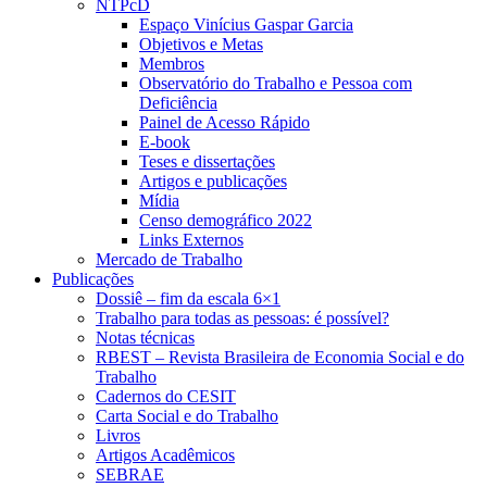
NTPcD
Espaço Vinícius Gaspar Garcia
Objetivos e Metas
Membros
Observatório do Trabalho e Pessoa com
Deficiência
Painel de Acesso Rápido
E-book
Teses e dissertações
Artigos e publicações
Mídia
Censo demográfico 2022
Links Externos
Mercado de Trabalho
Publicações
Dossiê – fim da escala 6×1
Trabalho para todas as pessoas: é possível?
Notas técnicas
RBEST – Revista Brasileira de Economia Social e do
Trabalho
Cadernos do CESIT
Carta Social e do Trabalho
Livros
Artigos Acadêmicos
SEBRAE