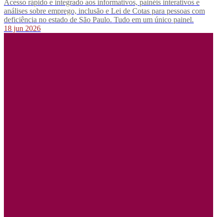
Acesso rápido e integrado aos informativos, painéis interativos e
análises sobre emprego, inclusão e Lei de Cotas para pessoas com
deficiência no estado de São Paulo. Tudo em um único painel.
18 jun 2026