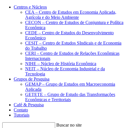
Conteúdo principal
Menu principal
Rodapé
Centros e Núcleos
CEA – Centro de Estudos em Economia Aplicada,
Agrícola e do Meio Ambiente
CECON – Centro de Estudos de Conjuntura e Política
Econômica
CEDE – Centro de Estudos do Desenvolvimento
Econômico
CESIT – Centro de Estudos SIndicais e de Economia
do Trabalho
CERI – Centro de Estudos de Relações Econômicas
Internacionais
NIHE – Núcleo de História Econômica
NEIT – Núcleo de Economia Industrial e da
Tecnologia
Grupos de Pesquisa
GEMAP – Grupo de Estudos em Macroeconomia
Aplicada
GETETE – Grupo de Estudo das Transformações
Econômicas e Territoriais
Café & Pesquisa
Contato
Tutoriais
Buscar no site