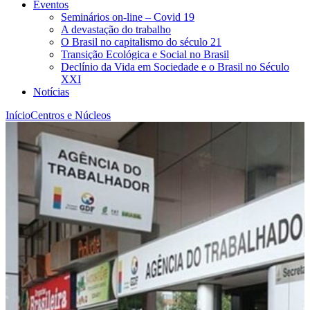
Eventos
Seminários on-line – Covid 19
A devastação do trabalho
O Brasil no capitalismo do século 21
Transição Ecológica e Social no Brasil
Declínio da Vida em Sociedade e o Brasil no Século
XXI
Notícias
Início
Centros e Núcleos