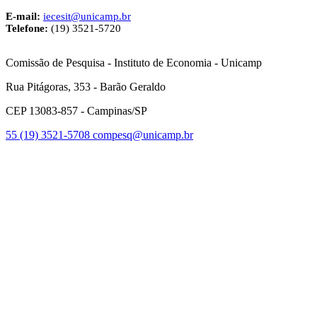
E-mail:
iecesit@unicamp.br
Telefone:
(19) 3521-5720
Comissão de Pesquisa - Instituto de Economia - Unicamp
Rua Pitágoras, 353 - Barão Geraldo
CEP 13083-857 - Campinas/SP
55 (19) 3521-5708
compesq@unicamp.br
Link para o Facebook
Link para o Youtube