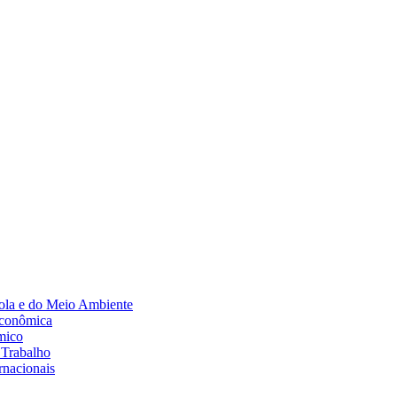
Diminuir fonte
ola e do Meio Ambiente
Econômica
mico
 Trabalho
rnacionais