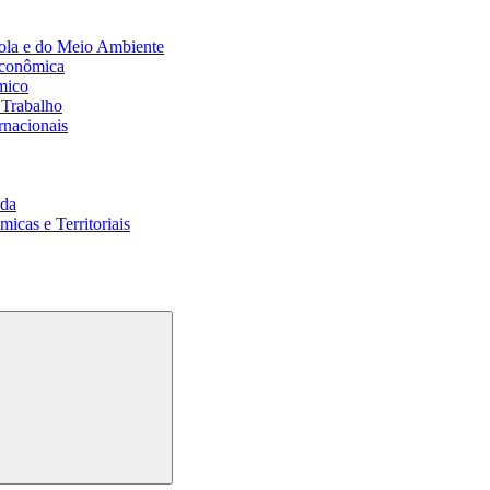
ola e do Meio Ambiente
Econômica
mico
 Trabalho
rnacionais
da
cas e Territoriais
Buscar