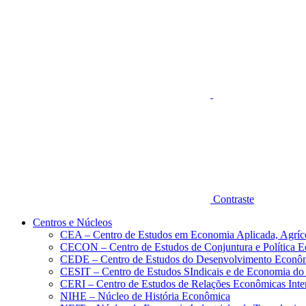
Aumentar fonte
Contraste
Centros e Núcleos
CEA – Centro de Estudos em Economia Aplicada, Agríc
CECON – Centro de Estudos de Conjuntura e Política 
CEDE – Centro de Estudos do Desenvolvimento Econô
CESIT – Centro de Estudos SIndicais e de Economia do
CERI – Centro de Estudos de Relações Econômicas Inte
NIHE – Núcleo de História Econômica