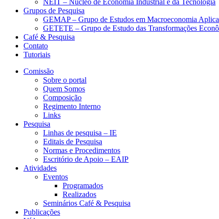
NEIT – Núcleo de Economia Industrial e da Tecnologia
Grupos de Pesquisa
GEMAP – Grupo de Estudos em Macroeconomia Aplica
GETETE – Grupo de Estudo das Transformações Econômi
Café & Pesquisa
Contato
Tutoriais
Comissão
Sobre o portal
Quem Somos
Composição
Regimento Interno
Links
Pesquisa
Linhas de pesquisa – IE
Editais de Pesquisa
Normas e Procedimentos
Escritório de Apoio – EAIP
Atividades
Eventos
Programados
Realizados
Seminários Café & Pesquisa
Publicações