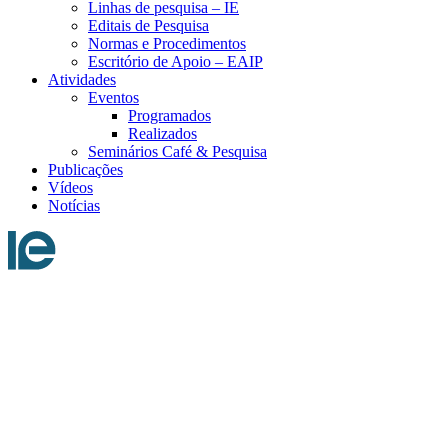
Linhas de pesquisa – IE
Editais de Pesquisa
Normas e Procedimentos
Escritório de Apoio – EAIP
Atividades
Eventos
Programados
Realizados
Seminários Café & Pesquisa
Publicações
Vídeos
Notícias
Menu