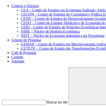
Conteúdo principal
Menu principal
Rodapé
Centros e Núcleos
CEA – Centro de Estudos em Economia Aplicada, Agríc
CECON – Centro de Estudos de Conjuntura e Política 
CEDE – Centro de Estudos do Desenvolvimento Econô
CESIT – Centro de Estudos SIndicais e de Economia do
CERI – Centro de Estudos de Relações Econômicas Inte
NIHE – Núcleo de História Econômica
NEIT – Núcleo de Economia Industrial e da Tecnologia
Grupos de Pesquisa
GEMAP – Grupo de Estudos em Macroeconomia Aplica
GETETE – Grupo de Estudo das Transformações Econômi
Café & Pesquisa
Contato
Tutoriais
Buscar no site