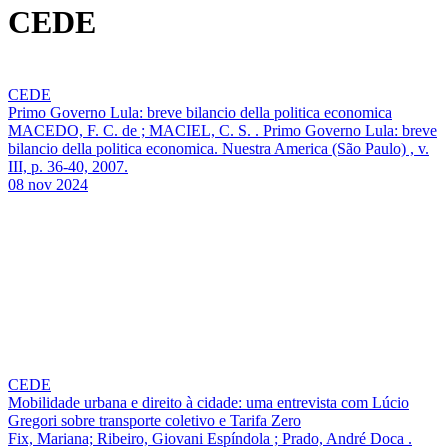
CEDE
CEDE
Primo Governo Lula: breve bilancio della politica economica
MACEDO, F. C. de ; MACIEL, C. S. . Primo Governo Lula: breve
bilancio della politica economica. Nuestra America (São Paulo) , v.
III, p. 36-40, 2007.
08 nov 2024
CEDE
Mobilidade urbana e direito à cidade: uma entrevista com Lúcio
Gregori sobre transporte coletivo e Tarifa Zero
Fix, Mariana; Ribeiro, Giovani Espíndola ; Prado, André Doca .