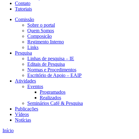
Contato
Tutoriais
Comissão
Sobre o portal
Quem Somos
Composição
Regimento Interno
Links
Pesquisa
Linhas de pesquisa – IE
Editais de Pesquisa
Normas e Procedimentos
Escritório de Apoio – EAIP
Atividades
Eventos
Programados
Realizados
Seminários Café & Pesquisa
Publicações
Vídeos
Notícias
Início