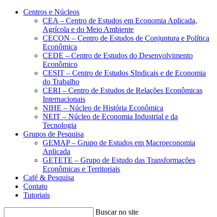
Conteúdo principal
Menu principal
Rodapé
Centros e Núcleos
CEA – Centro de Estudos em Economia Aplicada,
Agrícola e do Meio Ambiente
CECON – Centro de Estudos de Conjuntura e Política
Econômica
CEDE – Centro de Estudos do Desenvolvimento
Econômico
CESIT – Centro de Estudos SIndicais e de Economia
do Trabalho
CERI – Centro de Estudos de Relações Econômicas
Internacionais
NIHE – Núcleo de História Econômica
NEIT – Núcleo de Economia Industrial e da
Tecnologia
Grupos de Pesquisa
GEMAP – Grupo de Estudos em Macroeconomia
Aplicada
GETETE – Grupo de Estudo das Transformações
Econômicas e Territoriais
Café & Pesquisa
Contato
Tutoriais
Buscar no site