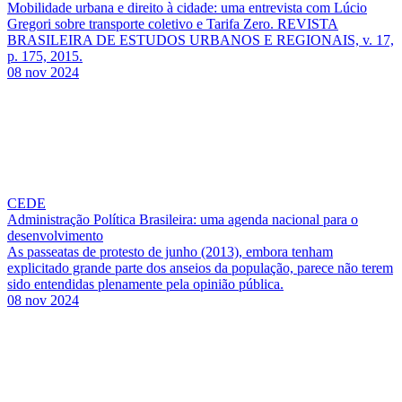
Mobilidade urbana e direito à cidade: uma entrevista com Lúcio
Gregori sobre transporte coletivo e Tarifa Zero. REVISTA
BRASILEIRA DE ESTUDOS URBANOS E REGIONAIS, v. 17,
p. 175, 2015.
08 nov 2024
CEDE
Administração Política Brasileira: uma agenda nacional para o
desenvolvimento
As passeatas de protesto de junho (2013), embora tenham
explicitado grande parte dos anseios da população, parece não terem
sido entendidas plenamente pela opinião pública.
08 nov 2024