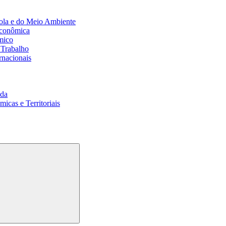
ola e do Meio Ambiente
Econômica
mico
 Trabalho
rnacionais
da
cas e Territoriais
Buscar