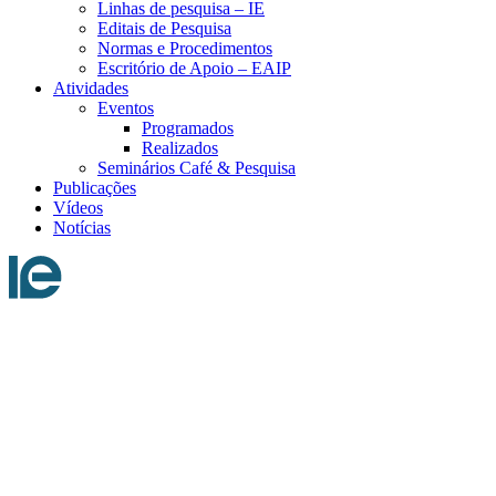
Linhas de pesquisa – IE
Editais de Pesquisa
Normas e Procedimentos
Escritório de Apoio – EAIP
Atividades
Eventos
Programados
Realizados
Seminários Café & Pesquisa
Publicações
Vídeos
Notícias
Menu