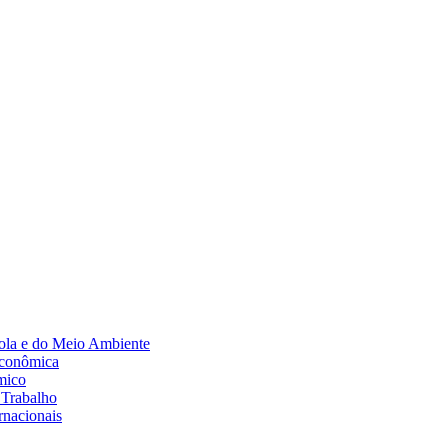
Diminuir fonte
ola e do Meio Ambiente
Econômica
mico
 Trabalho
rnacionais