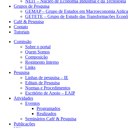
NEIT – Núcleo de Economia Industrial e da Tecnologia
Grupos de Pesquisa
GEMAP – Grupo de Estudos em Macroeconomia Aplica
GETETE – Grupo de Estudo das Transformações Econômi
Café & Pesquisa
Contato
Tutoriais
Comissão
Sobre o portal
Quem Somos
Composição
Regimento Interno
Links
Pesquisa
Linhas de pesquisa – IE
Editais de Pesquisa
Normas e Procedimentos
Escritório de Apoio – EAIP
Atividades
Eventos
Programados
Realizados
Seminários Café & Pesquisa
Publicações