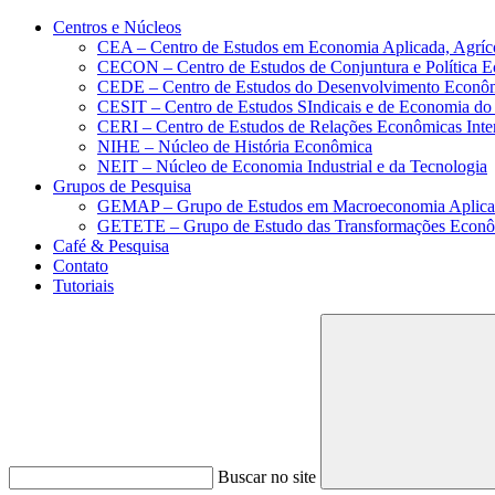
Conteúdo principal
Menu principal
Rodapé
Centros e Núcleos
CEA – Centro de Estudos em Economia Aplicada, Agríc
CECON – Centro de Estudos de Conjuntura e Política 
CEDE – Centro de Estudos do Desenvolvimento Econô
CESIT – Centro de Estudos SIndicais e de Economia do
CERI – Centro de Estudos de Relações Econômicas Inte
NIHE – Núcleo de História Econômica
NEIT – Núcleo de Economia Industrial e da Tecnologia
Grupos de Pesquisa
GEMAP – Grupo de Estudos em Macroeconomia Aplica
GETETE – Grupo de Estudo das Transformações Econômi
Café & Pesquisa
Contato
Tutoriais
Buscar no site