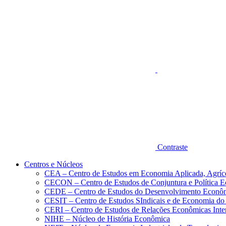
Aumentar fonte
Contraste
Centros e Núcleos
CEA – Centro de Estudos em Economia Aplicada, Agríc
CECON – Centro de Estudos de Conjuntura e Política 
CEDE – Centro de Estudos do Desenvolvimento Econô
CESIT – Centro de Estudos SIndicais e de Economia do
CERI – Centro de Estudos de Relações Econômicas Inte
NIHE – Núcleo de História Econômica