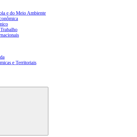
ola e do Meio Ambiente
Econômica
mico
 Trabalho
rnacionais
da
cas e Territoriais
Buscar