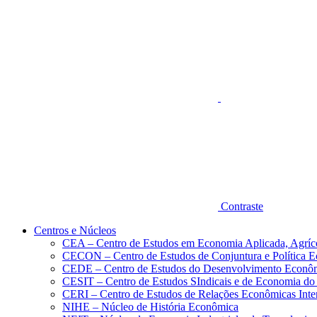
Aumentar fonte
Contraste
Centros e Núcleos
CEA – Centro de Estudos em Economia Aplicada, Agríc
CECON – Centro de Estudos de Conjuntura e Política 
CEDE – Centro de Estudos do Desenvolvimento Econô
CESIT – Centro de Estudos SIndicais e de Economia do
CERI – Centro de Estudos de Relações Econômicas Inte
NIHE – Núcleo de História Econômica