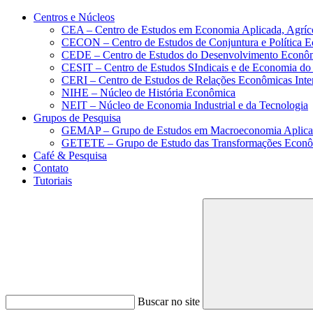
Conteúdo principal
Menu principal
Rodapé
Centros e Núcleos
CEA – Centro de Estudos em Economia Aplicada, Agríc
CECON – Centro de Estudos de Conjuntura e Política 
CEDE – Centro de Estudos do Desenvolvimento Econô
CESIT – Centro de Estudos SIndicais e de Economia do
CERI – Centro de Estudos de Relações Econômicas Inte
NIHE – Núcleo de História Econômica
NEIT – Núcleo de Economia Industrial e da Tecnologia
Grupos de Pesquisa
GEMAP – Grupo de Estudos em Macroeconomia Aplica
GETETE – Grupo de Estudo das Transformações Econômi
Café & Pesquisa
Contato
Tutoriais
Buscar no site