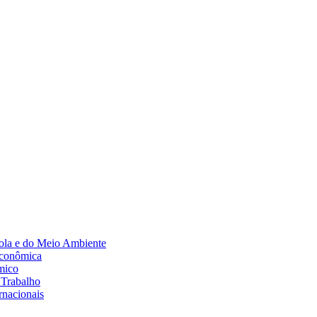
Diminuir fonte
ola e do Meio Ambiente
Econômica
mico
 Trabalho
rnacionais