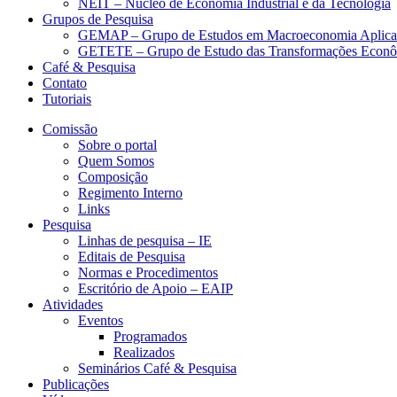
NEIT – Núcleo de Economia Industrial e da Tecnologia
Grupos de Pesquisa
GEMAP – Grupo de Estudos em Macroeconomia Aplica
GETETE – Grupo de Estudo das Transformações Econômi
Café & Pesquisa
Contato
Tutoriais
Comissão
Sobre o portal
Quem Somos
Composição
Regimento Interno
Links
Pesquisa
Linhas de pesquisa – IE
Editais de Pesquisa
Normas e Procedimentos
Escritório de Apoio – EAIP
Atividades
Eventos
Programados
Realizados
Seminários Café & Pesquisa
Publicações