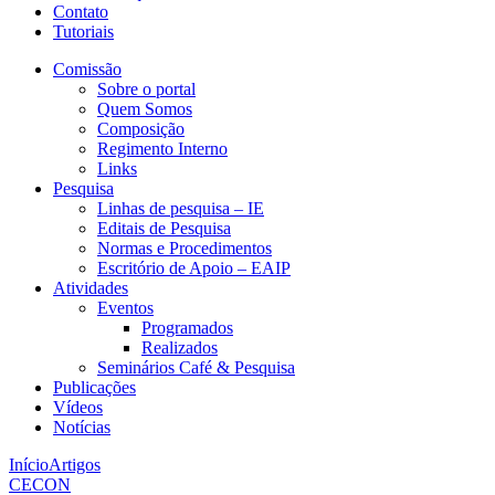
Contato
Tutoriais
Comissão
Sobre o portal
Quem Somos
Composição
Regimento Interno
Links
Pesquisa
Linhas de pesquisa – IE
Editais de Pesquisa
Normas e Procedimentos
Escritório de Apoio – EAIP
Atividades
Eventos
Programados
Realizados
Seminários Café & Pesquisa
Publicações
Vídeos
Notícias
Início
Artigos
CECON