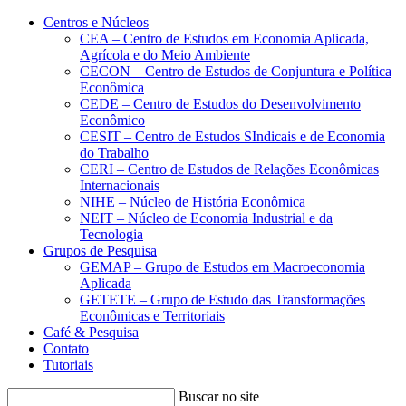
Conteúdo principal
Menu principal
Rodapé
Centros e Núcleos
CEA – Centro de Estudos em Economia Aplicada,
Agrícola e do Meio Ambiente
CECON – Centro de Estudos de Conjuntura e Política
Econômica
CEDE – Centro de Estudos do Desenvolvimento
Econômico
CESIT – Centro de Estudos SIndicais e de Economia
do Trabalho
CERI – Centro de Estudos de Relações Econômicas
Internacionais
NIHE – Núcleo de História Econômica
NEIT – Núcleo de Economia Industrial e da
Tecnologia
Grupos de Pesquisa
GEMAP – Grupo de Estudos em Macroeconomia
Aplicada
GETETE – Grupo de Estudo das Transformações
Econômicas e Territoriais
Café & Pesquisa
Contato
Tutoriais
Buscar no site