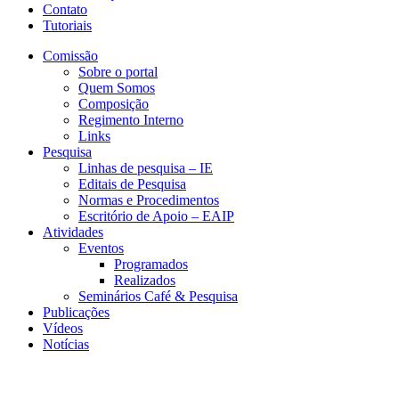
Contato
Tutoriais
Comissão
Sobre o portal
Quem Somos
Composição
Regimento Interno
Links
Pesquisa
Linhas de pesquisa – IE
Editais de Pesquisa
Normas e Procedimentos
Escritório de Apoio – EAIP
Atividades
Eventos
Programados
Realizados
Seminários Café & Pesquisa
Publicações
Vídeos
Notícias
NEIT