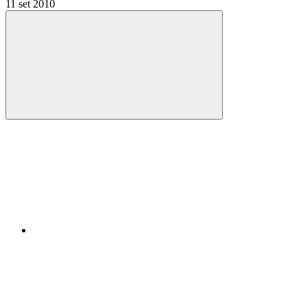
11 set 2010
Compartilhar
Compartilhar po
Compartilhar n