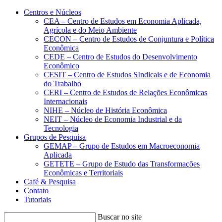
Conteúdo principal
Menu principal
Rodapé
Centros e Núcleos
CEA – Centro de Estudos em Economia Aplicada,
Agrícola e do Meio Ambiente
CECON – Centro de Estudos de Conjuntura e Política
Econômica
CEDE – Centro de Estudos do Desenvolvimento
Econômico
CESIT – Centro de Estudos SIndicais e de Economia
do Trabalho
CERI – Centro de Estudos de Relações Econômicas
Internacionais
NIHE – Núcleo de História Econômica
NEIT – Núcleo de Economia Industrial e da
Tecnologia
Grupos de Pesquisa
GEMAP – Grupo de Estudos em Macroeconomia
Aplicada
GETETE – Grupo de Estudo das Transformações
Econômicas e Territoriais
Café & Pesquisa
Contato
Tutoriais
Buscar no site