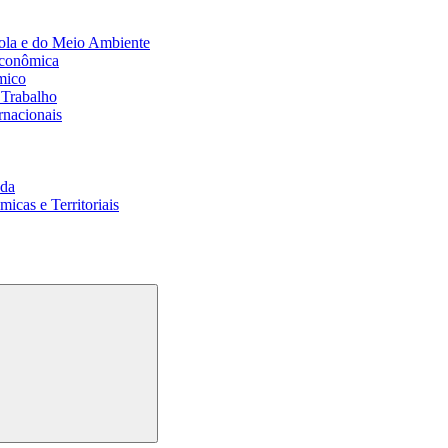
ola e do Meio Ambiente
Econômica
mico
 Trabalho
rnacionais
da
cas e Territoriais
Buscar