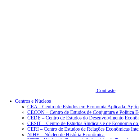
Aumentar fonte
Contraste
Centros e Núcleos
CEA – Centro de Estudos em Economia Aplicada, Agríc
CECON – Centro de Estudos de Conjuntura e Política 
CEDE – Centro de Estudos do Desenvolvimento Econô
CESIT – Centro de Estudos SIndicais e de Economia do
CERI – Centro de Estudos de Relações Econômicas Inte
NIHE – Núcleo de História Econômica