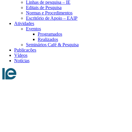
Linhas de pesquisa – IE
Editais de Pesquisa
Normas e Procedimentos
Escritório de Apoio – EAIP
Atividades
Eventos
Programados
Realizados
Seminários Café & Pesquisa
Publicações
Vídeos
Notícias
Menu