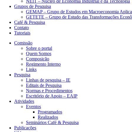
NEIT – Núcleo de Economia Industrial e da Tecnologia
Grupos de Pesquisa
GEMAP – Grupo de Estudos em Macroeconomia Aplica
GETETE – Grupo de Estudo das Transformações Econômi
Café & Pesquisa
Contato
Tutoriais
Comissão
Sobre o portal
Quem Somos
Composição
Regimento Interno
Links
Pesquisa
Linhas de pesquisa – IE
Editais de Pesquisa
Normas e Procedimentos
Escritório de Apoio – EAIP
Atividades
Eventos
Programados
Realizados
Seminários Café & Pesquisa
Publicações