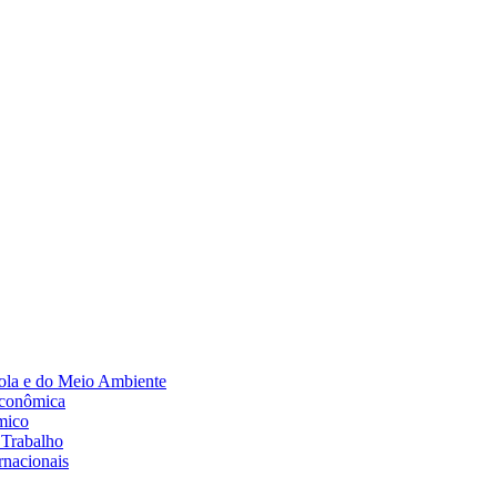
Diminuir fonte
ola e do Meio Ambiente
Econômica
mico
 Trabalho
rnacionais