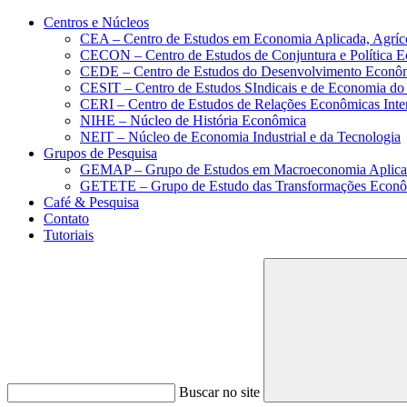
Conteúdo principal
Menu principal
Rodapé
Centros e Núcleos
CEA – Centro de Estudos em Economia Aplicada, Agríc
CECON – Centro de Estudos de Conjuntura e Política 
CEDE – Centro de Estudos do Desenvolvimento Econô
CESIT – Centro de Estudos SIndicais e de Economia do
CERI – Centro de Estudos de Relações Econômicas Inte
NIHE – Núcleo de História Econômica
NEIT – Núcleo de Economia Industrial e da Tecnologia
Grupos de Pesquisa
GEMAP – Grupo de Estudos em Macroeconomia Aplica
GETETE – Grupo de Estudo das Transformações Econômi
Café & Pesquisa
Contato
Tutoriais
Buscar no site