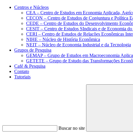
Conteúdo principal
Menu principal
Rodapé
Centros e Núcleos
CEA – Centro de Estudos em Economia Aplicada, Agríc
CECON – Centro de Estudos de Conjuntura e Política 
CEDE – Centro de Estudos do Desenvolvimento Econô
CESIT – Centro de Estudos SIndicais e de Economia do
CERI – Centro de Estudos de Relações Econômicas Inte
NIHE – Núcleo de História Econômica
NEIT – Núcleo de Economia Industrial e da Tecnologia
Grupos de Pesquisa
GEMAP – Grupo de Estudos em Macroeconomia Aplica
GETETE – Grupo de Estudo das Transformações Econômi
Café & Pesquisa
Contato
Tutoriais
Buscar no site