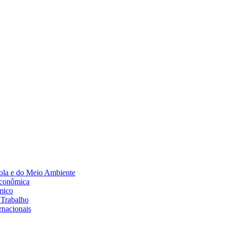
Diminuir fonte
ola e do Meio Ambiente
Econômica
mico
 Trabalho
rnacionais