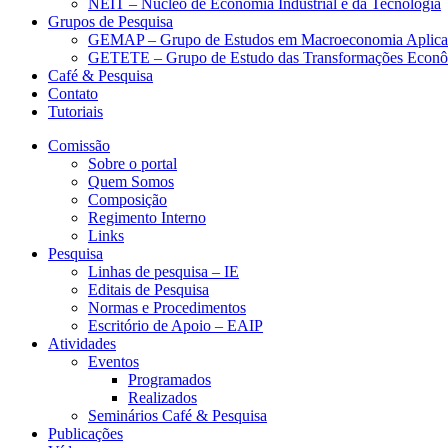
NEIT – Núcleo de Economia Industrial e da Tecnologia
Grupos de Pesquisa
GEMAP – Grupo de Estudos em Macroeconomia Aplica
GETETE – Grupo de Estudo das Transformações Econômi
Café & Pesquisa
Contato
Tutoriais
Comissão
Sobre o portal
Quem Somos
Composição
Regimento Interno
Links
Pesquisa
Linhas de pesquisa – IE
Editais de Pesquisa
Normas e Procedimentos
Escritório de Apoio – EAIP
Atividades
Eventos
Programados
Realizados
Seminários Café & Pesquisa
Publicações