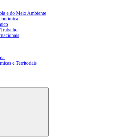
ola e do Meio Ambiente
Econômica
mico
 Trabalho
rnacionais
da
cas e Territoriais
Buscar