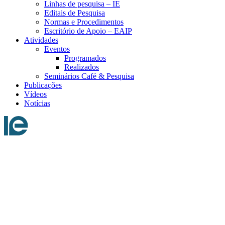
Linhas de pesquisa – IE
Editais de Pesquisa
Normas e Procedimentos
Escritório de Apoio – EAIP
Atividades
Eventos
Programados
Realizados
Seminários Café & Pesquisa
Publicações
Vídeos
Notícias
Menu