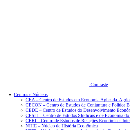
Aumentar fonte
Contraste
Centros e Núcleos
CEA – Centro de Estudos em Economia Aplicada, Agríc
CECON – Centro de Estudos de Conjuntura e Política 
CEDE – Centro de Estudos do Desenvolvimento Econô
CESIT – Centro de Estudos SIndicais e de Economia do
CERI – Centro de Estudos de Relações Econômicas Inte
NIHE – Núcleo de História Econômica