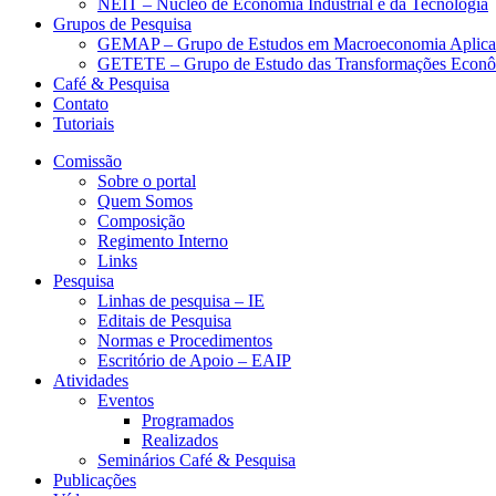
NEIT – Núcleo de Economia Industrial e da Tecnologia
Grupos de Pesquisa
GEMAP – Grupo de Estudos em Macroeconomia Aplica
GETETE – Grupo de Estudo das Transformações Econômi
Café & Pesquisa
Contato
Tutoriais
Comissão
Sobre o portal
Quem Somos
Composição
Regimento Interno
Links
Pesquisa
Linhas de pesquisa – IE
Editais de Pesquisa
Normas e Procedimentos
Escritório de Apoio – EAIP
Atividades
Eventos
Programados
Realizados
Seminários Café & Pesquisa
Publicações