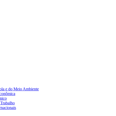
Diminuir fonte
ola e do Meio Ambiente
Econômica
mico
 Trabalho
rnacionais