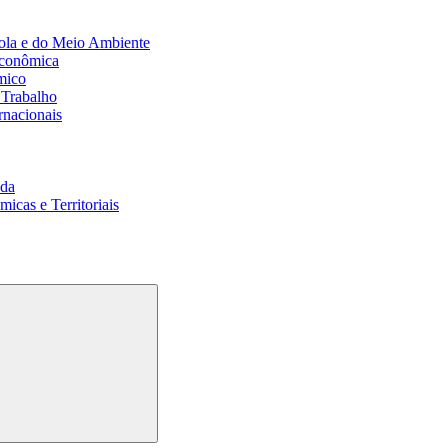
ola e do Meio Ambiente
Econômica
mico
 Trabalho
rnacionais
da
cas e Territoriais
Buscar