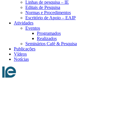
Linhas de pesquisa – IE
Editais de Pesquisa
Normas e Procedimentos
Escritório de Apoio – EAIP
Atividades
Eventos
Programados
Realizados
Seminários Café & Pesquisa
Publicações
Vídeos
Notícias
Menu