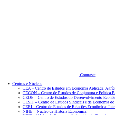
Aumentar fonte
Contraste
Centros e Núcleos
CEA – Centro de Estudos em Economia Aplicada, Agríc
CECON – Centro de Estudos de Conjuntura e Política 
CEDE – Centro de Estudos do Desenvolvimento Econô
CESIT – Centro de Estudos SIndicais e de Economia do
CERI – Centro de Estudos de Relações Econômicas Inte
NIHE – Núcleo de História Econômica