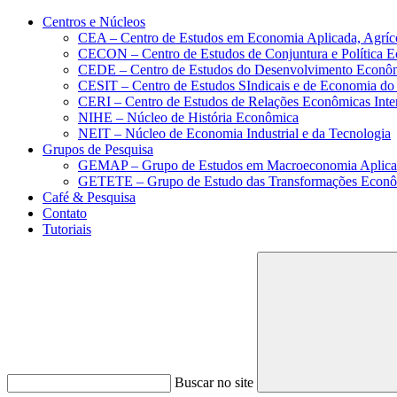
Conteúdo principal
Menu principal
Rodapé
Centros e Núcleos
CEA – Centro de Estudos em Economia Aplicada, Agríc
CECON – Centro de Estudos de Conjuntura e Política 
CEDE – Centro de Estudos do Desenvolvimento Econô
CESIT – Centro de Estudos SIndicais e de Economia do
CERI – Centro de Estudos de Relações Econômicas Inte
NIHE – Núcleo de História Econômica
NEIT – Núcleo de Economia Industrial e da Tecnologia
Grupos de Pesquisa
GEMAP – Grupo de Estudos em Macroeconomia Aplica
GETETE – Grupo de Estudo das Transformações Econômi
Café & Pesquisa
Contato
Tutoriais
Buscar no site