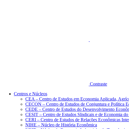
Aumentar fonte
Contraste
Centros e Núcleos
CEA – Centro de Estudos em Economia Aplicada, Agríc
CECON – Centro de Estudos de Conjuntura e Política 
CEDE – Centro de Estudos do Desenvolvimento Econô
CESIT – Centro de Estudos SIndicais e de Economia do
CERI – Centro de Estudos de Relações Econômicas Inte
NIHE – Núcleo de História Econômica