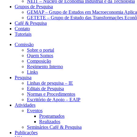
NEIT – Núcleo de Economia Industrial e da Tecnologia
Grupos de Pesquisa
GEMAP – Grupo de Estudos em Macroeconomia Aplica
GETETE – Grupo de Estudo das Transformações Econômi
Café & Pesquisa
Contato
Tutoriais
Comissão
Sobre o portal
Quem Somos
Composição
Regimento Interno
Links
Pesquisa
Linhas de pesquisa – IE
Editais de Pesquisa
Normas e Procedimentos
Escritório de Apoio – EAIP
Atividades
Eventos
Programados
Realizados
Seminários Café & Pesquisa
Publicações