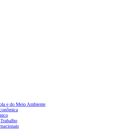
Diminuir fonte
ola e do Meio Ambiente
Econômica
mico
 Trabalho
rnacionais