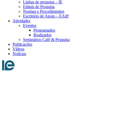
Linhas de pesquisa – IE
Editais de Pesquisa
Normas e Procedimentos
Escritório de Apoio – EAIP
Atividades
Eventos
Programados
Realizados
Seminários Café & Pesquisa
Publicações
Vídeos
Notícias
Menu