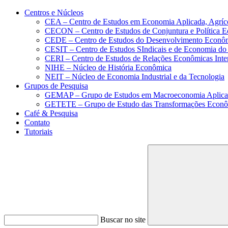
Conteúdo principal
Menu principal
Rodapé
Centros e Núcleos
CEA – Centro de Estudos em Economia Aplicada, Agríc
CECON – Centro de Estudos de Conjuntura e Política 
CEDE – Centro de Estudos do Desenvolvimento Econô
CESIT – Centro de Estudos SIndicais e de Economia do
CERI – Centro de Estudos de Relações Econômicas Inte
NIHE – Núcleo de História Econômica
NEIT – Núcleo de Economia Industrial e da Tecnologia
Grupos de Pesquisa
GEMAP – Grupo de Estudos em Macroeconomia Aplica
GETETE – Grupo de Estudo das Transformações Econômi
Café & Pesquisa
Contato
Tutoriais
Buscar no site