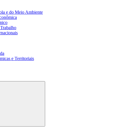
ola e do Meio Ambiente
Econômica
mico
 Trabalho
rnacionais
da
cas e Territoriais
Buscar