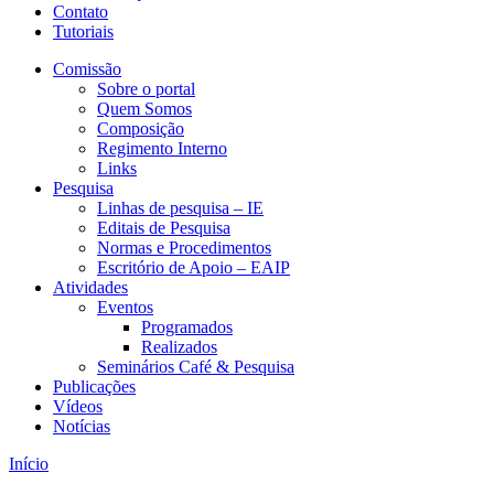
Contato
Tutoriais
Comissão
Sobre o portal
Quem Somos
Composição
Regimento Interno
Links
Pesquisa
Linhas de pesquisa – IE
Editais de Pesquisa
Normas e Procedimentos
Escritório de Apoio – EAIP
Atividades
Eventos
Programados
Realizados
Seminários Café & Pesquisa
Publicações
Vídeos
Notícias
Início