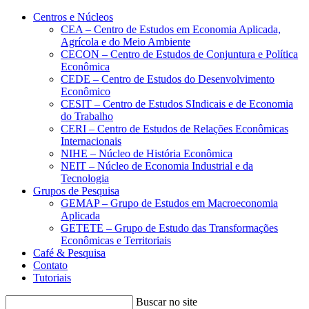
Conteúdo principal
Menu principal
Rodapé
Centros e Núcleos
CEA – Centro de Estudos em Economia Aplicada,
Agrícola e do Meio Ambiente
CECON – Centro de Estudos de Conjuntura e Política
Econômica
CEDE – Centro de Estudos do Desenvolvimento
Econômico
CESIT – Centro de Estudos SIndicais e de Economia
do Trabalho
CERI – Centro de Estudos de Relações Econômicas
Internacionais
NIHE – Núcleo de História Econômica
NEIT – Núcleo de Economia Industrial e da
Tecnologia
Grupos de Pesquisa
GEMAP – Grupo de Estudos em Macroeconomia
Aplicada
GETETE – Grupo de Estudo das Transformações
Econômicas e Territoriais
Café & Pesquisa
Contato
Tutoriais
Buscar no site