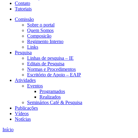
Contato
Tutoriais
Comissão
Sobre o portal
Quem Somos
Composição
Regimento Interno
Links
Pesquisa
Linhas de pesquisa – IE
Editais de Pesquisa
Normas e Procedimentos
Escritório de Apoio – EAIP
Atividades
Eventos
Programados
Realizados
Seminários Café & Pesquisa
Publicações
Vídeos
Notícias
Início