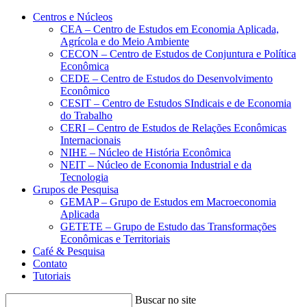
Conteúdo principal
Menu principal
Rodapé
Centros e Núcleos
CEA – Centro de Estudos em Economia Aplicada,
Agrícola e do Meio Ambiente
CECON – Centro de Estudos de Conjuntura e Política
Econômica
CEDE – Centro de Estudos do Desenvolvimento
Econômico
CESIT – Centro de Estudos SIndicais e de Economia
do Trabalho
CERI – Centro de Estudos de Relações Econômicas
Internacionais
NIHE – Núcleo de História Econômica
NEIT – Núcleo de Economia Industrial e da
Tecnologia
Grupos de Pesquisa
GEMAP – Grupo de Estudos em Macroeconomia
Aplicada
GETETE – Grupo de Estudo das Transformações
Econômicas e Territoriais
Café & Pesquisa
Contato
Tutoriais
Buscar no site