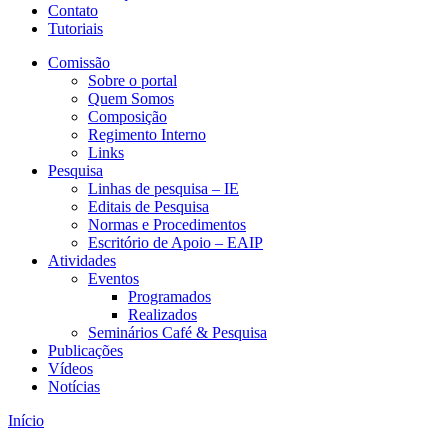
Contato
Tutoriais
Comissão
Sobre o portal
Quem Somos
Composição
Regimento Interno
Links
Pesquisa
Linhas de pesquisa – IE
Editais de Pesquisa
Normas e Procedimentos
Escritório de Apoio – EAIP
Atividades
Eventos
Programados
Realizados
Seminários Café & Pesquisa
Publicações
Vídeos
Notícias
Início