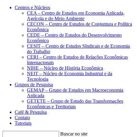
Conteúdo principal
Menu principal
Rodapé
Centros e Núcleos
CEA – Centro de Estudos em Economia Aplicada,
Agrícola e do Meio Ambiente
CECON – Centro de Estudos de Conjuntura e Política
Econômica
CEDE – Centro de Estudos do Desenvolvimento
Econômico
CESIT – Centro de Estudos SIndicais e de Economia
do Trabalho
CERI – Centro de Estudos de Relações Econômicas
Internacionais
NIHE – Núcleo de História Econômica
NEIT – Núcleo de Economia Industrial e da
Tecnologia
Grupos de Pesquisa
GEMAP – Grupo de Estudos em Macroeconomia
Aplicada
GETETE – Grupo de Estudo das Transformações
Econômicas e Territoriais
Café & Pesquisa
Contato
Tutoriais
Buscar no site