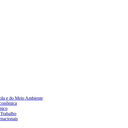
Diminuir fonte
ola e do Meio Ambiente
Econômica
mico
 Trabalho
rnacionais