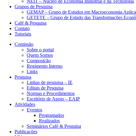
NEIT – Núcleo de Economia Industrial e da Tecnologia
Grupos de Pesquisa
GEMAP – Grupo de Estudos em Macroeconomia Aplica
GETETE – Grupo de Estudo das Transformações Econômi
Café & Pesquisa
Contato
Tutoriais
Comissão
Sobre o portal
Quem Somos
Composição
Regimento Interno
Links
Pesquisa
Linhas de pesquisa – IE
Editais de Pesquisa
Normas e Procedimentos
Escritório de Apoio – EAIP
Atividades
Eventos
Programados
Realizados
Seminários Café & Pesquisa
Publicações