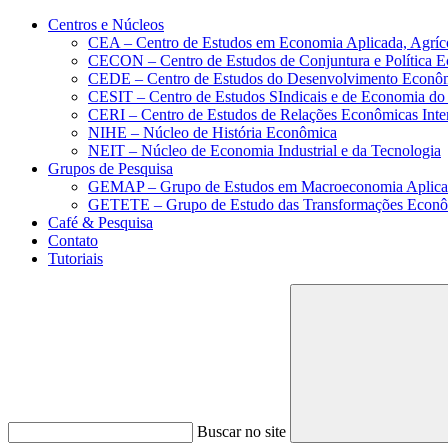
Conteúdo principal
Menu principal
Rodapé
Centros e Núcleos
CEA – Centro de Estudos em Economia Aplicada, Agríc
CECON – Centro de Estudos de Conjuntura e Política 
CEDE – Centro de Estudos do Desenvolvimento Econô
CESIT – Centro de Estudos SIndicais e de Economia do
CERI – Centro de Estudos de Relações Econômicas Inte
NIHE – Núcleo de História Econômica
NEIT – Núcleo de Economia Industrial e da Tecnologia
Grupos de Pesquisa
GEMAP – Grupo de Estudos em Macroeconomia Aplica
GETETE – Grupo de Estudo das Transformações Econômi
Café & Pesquisa
Contato
Tutoriais
Buscar no site