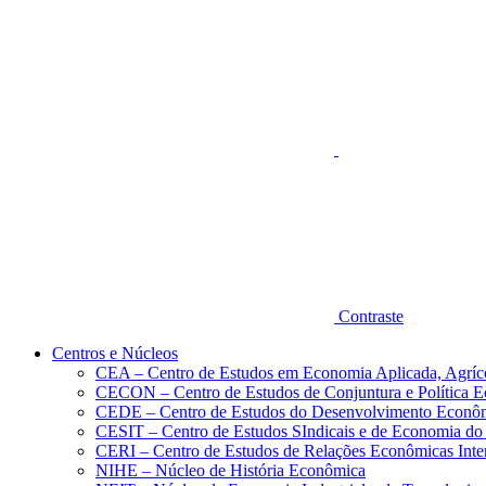
Aumentar fonte
Contraste
Centros e Núcleos
CEA – Centro de Estudos em Economia Aplicada, Agríc
CECON – Centro de Estudos de Conjuntura e Política 
CEDE – Centro de Estudos do Desenvolvimento Econô
CESIT – Centro de Estudos SIndicais e de Economia do
CERI – Centro de Estudos de Relações Econômicas Inte
NIHE – Núcleo de História Econômica