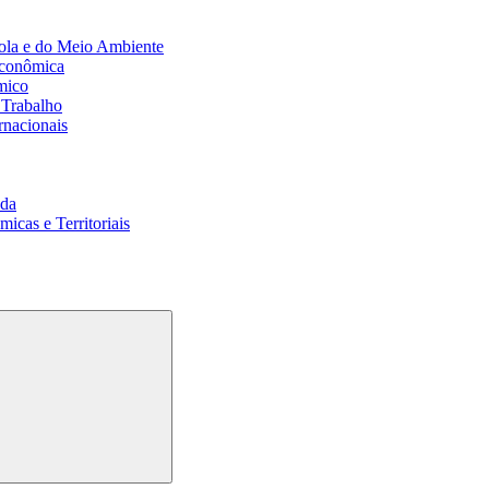
ola e do Meio Ambiente
Econômica
mico
 Trabalho
rnacionais
da
cas e Territoriais
Buscar