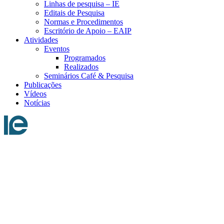
Linhas de pesquisa – IE
Editais de Pesquisa
Normas e Procedimentos
Escritório de Apoio – EAIP
Atividades
Eventos
Programados
Realizados
Seminários Café & Pesquisa
Publicações
Vídeos
Notícias
Menu