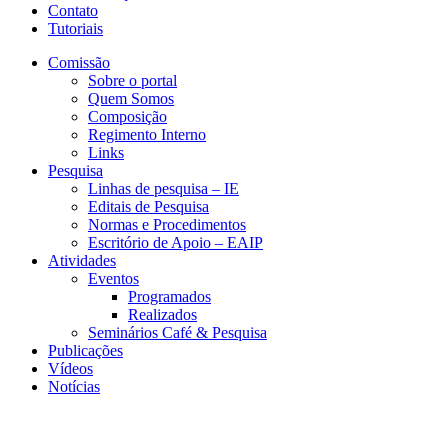
Contato
Tutoriais
Comissão
Sobre o portal
Quem Somos
Composição
Regimento Interno
Links
Pesquisa
Linhas de pesquisa – IE
Editais de Pesquisa
Normas e Procedimentos
Escritório de Apoio – EAIP
Atividades
Eventos
Programados
Realizados
Seminários Café & Pesquisa
Publicações
Vídeos
Notícias
NEIT