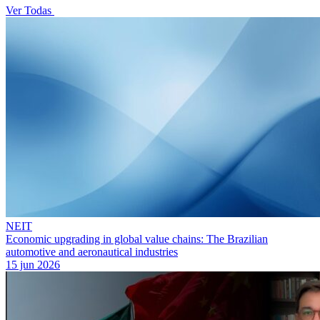
Ver Todas
NEIT
Economic upgrading in global value chains: The Brazilian
automotive and aeronautical industries
15 jun 2026