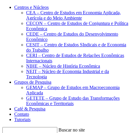
Conteúdo principal
Menu principal
Rodapé
Centros e Núcleos
CEA – Centro de Estudos em Economia Aplicada,
Agrícola e do Meio Ambiente
CECON – Centro de Estudos de Conjuntura e Política
Econômica
CEDE – Centro de Estudos do Desenvolvimento
Econômico
CESIT – Centro de Estudos SIndicais e de Economia
do Trabalho
CERI – Centro de Estudos de Relações Econômicas
Internacionais
NIHE – Núcleo de História Econômica
NEIT – Núcleo de Economia Industrial e da
Tecnologia
Grupos de Pesquisa
GEMAP – Grupo de Estudos em Macroeconomia
Aplicada
GETETE – Grupo de Estudo das Transformações
Econômicas e Territoriais
Café & Pesquisa
Contato
Tutoriais
Buscar no site