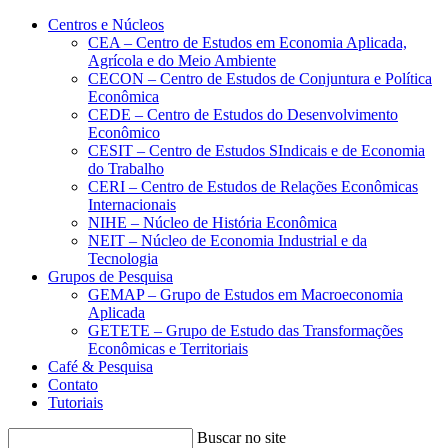
Conteúdo principal
Menu principal
Rodapé
Centros e Núcleos
CEA – Centro de Estudos em Economia Aplicada,
Agrícola e do Meio Ambiente
CECON – Centro de Estudos de Conjuntura e Política
Econômica
CEDE – Centro de Estudos do Desenvolvimento
Econômico
CESIT – Centro de Estudos SIndicais e de Economia
do Trabalho
CERI – Centro de Estudos de Relações Econômicas
Internacionais
NIHE – Núcleo de História Econômica
NEIT – Núcleo de Economia Industrial e da
Tecnologia
Grupos de Pesquisa
GEMAP – Grupo de Estudos em Macroeconomia
Aplicada
GETETE – Grupo de Estudo das Transformações
Econômicas e Territoriais
Café & Pesquisa
Contato
Tutoriais
Buscar no site