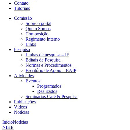
Contato
Tutoriais
Comissão
Sobre o portal
Quem Somos
Composição
Regimento Interno
Links
Pesquisa
Linhas de pesquisa – IE
Editais de Pesquisa
Normas e Procedimentos
Escritório de Apoio – EAIP
Atividades
Eventos
Programados
Realizados
Seminários Café & Pesquisa
Publicações
Vídeos
Notícias
Início
Notícias
NIHE