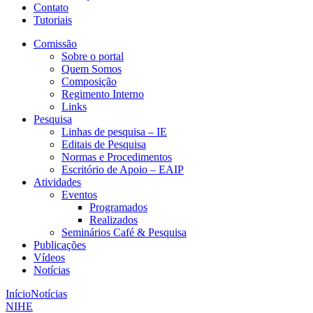
Contato
Tutoriais
Comissão
Sobre o portal
Quem Somos
Composição
Regimento Interno
Links
Pesquisa
Linhas de pesquisa – IE
Editais de Pesquisa
Normas e Procedimentos
Escritório de Apoio – EAIP
Atividades
Eventos
Programados
Realizados
Seminários Café & Pesquisa
Publicações
Vídeos
Notícias
Início
Notícias
NIHE