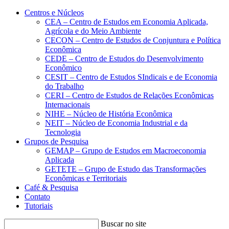
Conteúdo principal
Menu principal
Rodapé
Centros e Núcleos
CEA – Centro de Estudos em Economia Aplicada,
Agrícola e do Meio Ambiente
CECON – Centro de Estudos de Conjuntura e Política
Econômica
CEDE – Centro de Estudos do Desenvolvimento
Econômico
CESIT – Centro de Estudos SIndicais e de Economia
do Trabalho
CERI – Centro de Estudos de Relações Econômicas
Internacionais
NIHE – Núcleo de História Econômica
NEIT – Núcleo de Economia Industrial e da
Tecnologia
Grupos de Pesquisa
GEMAP – Grupo de Estudos em Macroeconomia
Aplicada
GETETE – Grupo de Estudo das Transformações
Econômicas e Territoriais
Café & Pesquisa
Contato
Tutoriais
Buscar no site