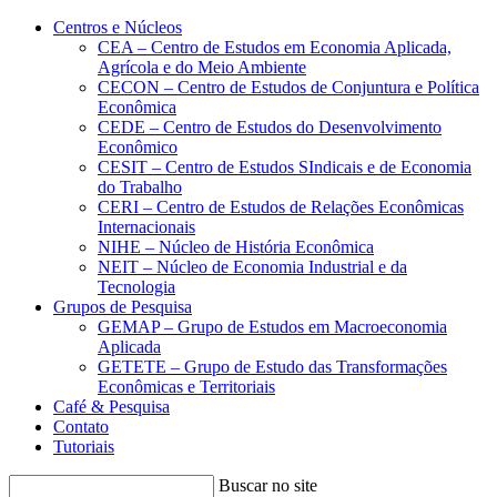
Conteúdo principal
Menu principal
Rodapé
Centros e Núcleos
CEA – Centro de Estudos em Economia Aplicada,
Agrícola e do Meio Ambiente
CECON – Centro de Estudos de Conjuntura e Política
Econômica
CEDE – Centro de Estudos do Desenvolvimento
Econômico
CESIT – Centro de Estudos SIndicais e de Economia
do Trabalho
CERI – Centro de Estudos de Relações Econômicas
Internacionais
NIHE – Núcleo de História Econômica
NEIT – Núcleo de Economia Industrial e da
Tecnologia
Grupos de Pesquisa
GEMAP – Grupo de Estudos em Macroeconomia
Aplicada
GETETE – Grupo de Estudo das Transformações
Econômicas e Territoriais
Café & Pesquisa
Contato
Tutoriais
Buscar no site