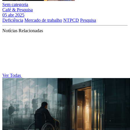
Sem categoria
Café & Pesquisa
05 abr 2025
Deficiência
Mercado de trabalho
NTPCD
Pesquisa
Notícias Relacionadas
Ver Todas