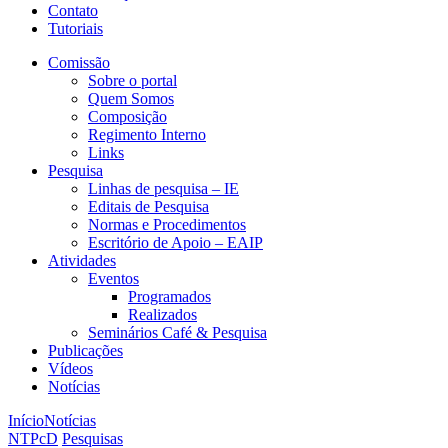
Contato
Tutoriais
Comissão
Sobre o portal
Quem Somos
Composição
Regimento Interno
Links
Pesquisa
Linhas de pesquisa – IE
Editais de Pesquisa
Normas e Procedimentos
Escritório de Apoio – EAIP
Atividades
Eventos
Programados
Realizados
Seminários Café & Pesquisa
Publicações
Vídeos
Notícias
Início
Notícias
NTPcD
Pesquisas