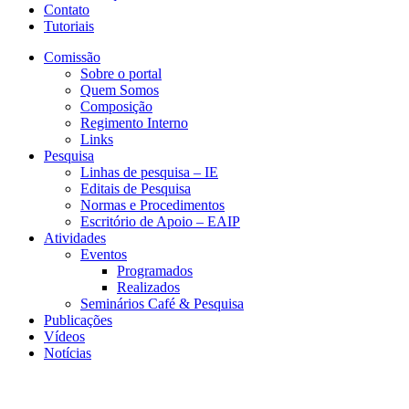
Contato
Tutoriais
Comissão
Sobre o portal
Quem Somos
Composição
Regimento Interno
Links
Pesquisa
Linhas de pesquisa – IE
Editais de Pesquisa
Normas e Procedimentos
Escritório de Apoio – EAIP
Atividades
Eventos
Programados
Realizados
Seminários Café & Pesquisa
Publicações
Vídeos
Notícias
CEA