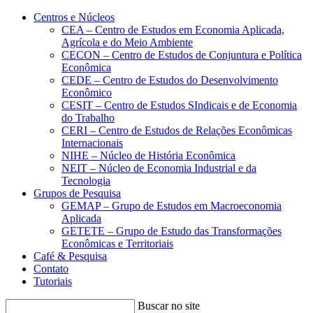
Conteúdo principal
Menu principal
Rodapé
Centros e Núcleos
CEA – Centro de Estudos em Economia Aplicada,
Agrícola e do Meio Ambiente
CECON – Centro de Estudos de Conjuntura e Política
Econômica
CEDE – Centro de Estudos do Desenvolvimento
Econômico
CESIT – Centro de Estudos SIndicais e de Economia
do Trabalho
CERI – Centro de Estudos de Relações Econômicas
Internacionais
NIHE – Núcleo de História Econômica
NEIT – Núcleo de Economia Industrial e da
Tecnologia
Grupos de Pesquisa
GEMAP – Grupo de Estudos em Macroeconomia
Aplicada
GETETE – Grupo de Estudo das Transformações
Econômicas e Territoriais
Café & Pesquisa
Contato
Tutoriais
Buscar no site