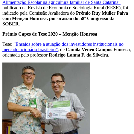
Alimentação Escolar na agricultura familiar de Santa Catarina”
publicado na Revista de Economia e Sociologia Rural (RESR), foi
indicado pela Comissão Avaliadora do
Prêmio Ruy Müller Paiva
com Menção Honrosa, por ocasião do 58º Congresso da
SOBER
.
Prêmio Capes de Tese 2020 – Menção Honrosa
Tese:
“Ensaios sobre a atuação dos investidores institucionais no
mercado acionário brasileiro”
, de
Camila Veneo Campos Fonseca
,
orientada pelo professor
Rodrigo Lanna F. da Silveira
.