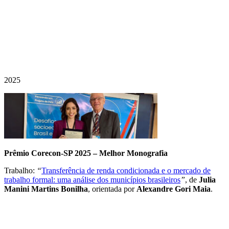
2025
Prêmio Corecon-SP 2025 – Melhor Monografia
Trabalho:
“
Transferência de renda condicionada e o mercado de
trabalho formal: uma análise dos municípios brasileiros
”
, de
Julia
Manini Martins Bonilha
, orientada por
Alexandre Gori Maia
.