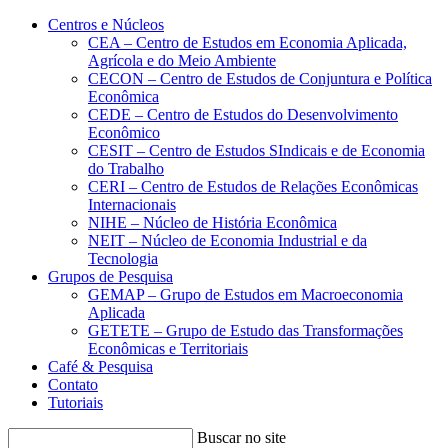
Conteúdo principal
Menu principal
Rodapé
Centros e Núcleos
CEA – Centro de Estudos em Economia Aplicada,
Agrícola e do Meio Ambiente
CECON – Centro de Estudos de Conjuntura e Política
Econômica
CEDE – Centro de Estudos do Desenvolvimento
Econômico
CESIT – Centro de Estudos SIndicais e de Economia
do Trabalho
CERI – Centro de Estudos de Relações Econômicas
Internacionais
NIHE – Núcleo de História Econômica
NEIT – Núcleo de Economia Industrial e da
Tecnologia
Grupos de Pesquisa
GEMAP – Grupo de Estudos em Macroeconomia
Aplicada
GETETE – Grupo de Estudo das Transformações
Econômicas e Territoriais
Café & Pesquisa
Contato
Tutoriais
Buscar no site