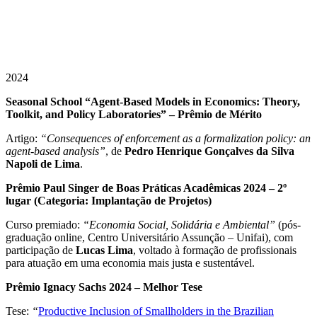
2024
Seasonal School “Agent-Based Models in Economics: Theory,
Toolkit, and Policy Laboratories” – Prêmio de Mérito
Artigo:
“Consequences of enforcement as a formalization policy: an
agent-based analysis”
, de
Pedro Henrique Gonçalves da Silva
Napoli de Lima
.
Prêmio Paul Singer de Boas Práticas Acadêmicas 2024 – 2º
lugar (Categoria: Implantação de Projetos)
Curso premiado:
“Economia Social, Solidária e Ambiental”
(pós-
graduação online, Centro Universitário Assunção – Unifai), com
participação de
Lucas Lima
, voltado à formação de profissionais
para atuação em uma economia mais justa e sustentável.
Prêmio Ignacy Sachs 2024 – Melhor Tese
Tese:
“
Productive Inclusion of Smallholders in the Brazilian