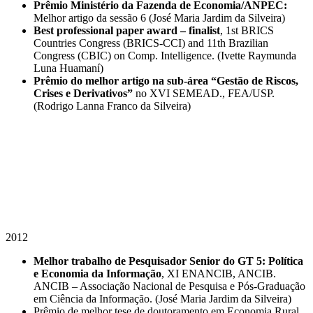
Prêmio Ministério da Fazenda de Economia/ANPEC:
Melhor artigo da sessão 6 (José Maria Jardim da Silveira)
Best professional paper award – finalist
, 1st BRICS
Countries Congress (BRICS-CCI) and 11th Brazilian
Congress (CBIC) on Comp. Intelligence. (Ivette Raymunda
Luna Huamaní)
Prêmio do melhor artigo na sub-área “Gestão de Riscos,
Crises e Derivativos”
no XVI SEMEAD., FEA/USP.
(Rodrigo Lanna Franco da Silveira)
2012
Melhor trabalho de Pesquisador Senior do GT 5: Política
e Economia da Informação
, XI ENANCIB, ANCIB.
ANCIB – Associação Nacional de Pesquisa e Pós-Graduação
em Ciência da Informação. (José Maria Jardim da Silveira)
Prêmio de melhor tese de doutoramento em Economia Rural