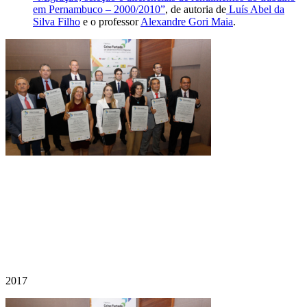
em Pernambuco – 2000/2010”
, de autoria de
Luís Abel da
Silva Filho
e o professor
Alexandre Gori Maia
.
2017