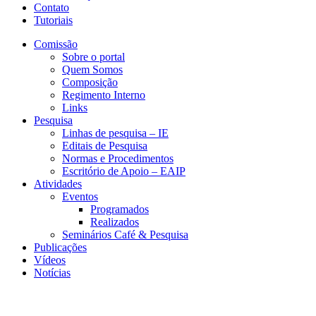
Contato
Tutoriais
Comissão
Sobre o portal
Quem Somos
Composição
Regimento Interno
Links
Pesquisa
Linhas de pesquisa – IE
Editais de Pesquisa
Normas e Procedimentos
Escritório de Apoio – EAIP
Atividades
Eventos
Programados
Realizados
Seminários Café & Pesquisa
Publicações
Vídeos
Notícias
CEA