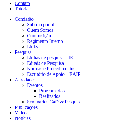
Contato
Tutoriais
Comissão
Sobre o portal
Quem Somos
Composição
Regimento Interno
Links
Pesquisa
Linhas de pesquisa – IE
Editais de Pesquisa
Normas e Procedimentos
Escritório de Apoio – EAIP
Atividades
Eventos
Programados
Realizados
Seminários Café & Pesquisa
Publicações
Vídeos
Notícias
NEIT