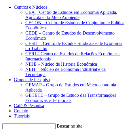
Conteúdo principal
Menu principal
Rodapé
Centros e Núcleos
CEA – Centro de Estudos em Economia Aplicada,
Agrícola e do Meio Ambiente
CECON – Centro de Estudos de Conjuntura e Política
Econômica
CEDE – Centro de Estudos do Desenvolvimento
Econômico
CESIT – Centro de Estudos SIndicais e de Economia
do Trabalho
CERI – Centro de Estudos de Relações Econômicas
Internacionais
NIHE – Núcleo de História Econômica
NEIT – Núcleo de Economia Industrial e da
Tecnologia
Grupos de Pesquisa
GEMAP – Grupo de Estudos em Macroeconomia
Aplicada
GETETE – Grupo de Estudo das Transformações
Econômicas e Territoriais
Café & Pesquisa
Contato
Tutoriais
Buscar no site