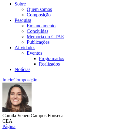
Sobre
Quem somos
Composição
Pesquisa
Em andamento
Concluídas
Memória do CTAE
Publicações
Atividades
Eventos
Programados
Realizados
Notícias
Início
Composição
Camila Veneo Campos Fonseca
CEA
Página
Link para o Lattes