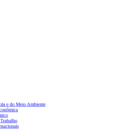
Diminuir fonte
ola e do Meio Ambiente
Econômica
mico
 Trabalho
rnacionais