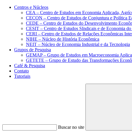
Conteúdo principal
Menu principal
Rodapé
Centros e Núcleos
CEA – Centro de Estudos em Economia Aplicada, Agríc
CECON – Centro de Estudos de Conjuntura e Política 
CEDE – Centro de Estudos do Desenvolvimento Econô
CESIT – Centro de Estudos SIndicais e de Economia do
CERI – Centro de Estudos de Relações Econômicas Inte
NIHE – Núcleo de História Econômica
NEIT – Núcleo de Economia Industrial e da Tecnologia
Grupos de Pesquisa
GEMAP – Grupo de Estudos em Macroeconomia Aplica
GETETE – Grupo de Estudo das Transformações Econômi
Café & Pesquisa
Contato
Tutoriais
Buscar no site