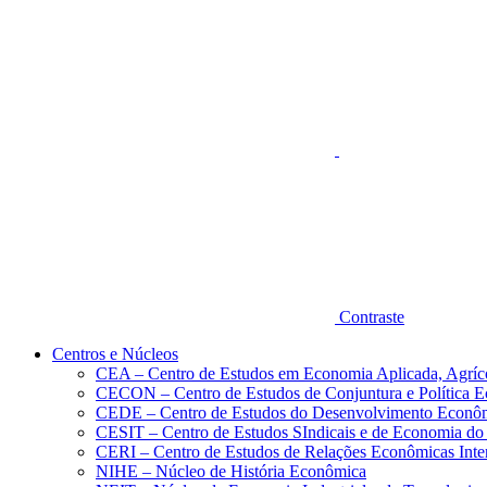
Aumentar fonte
Contraste
Centros e Núcleos
CEA – Centro de Estudos em Economia Aplicada, Agríc
CECON – Centro de Estudos de Conjuntura e Política 
CEDE – Centro de Estudos do Desenvolvimento Econô
CESIT – Centro de Estudos SIndicais e de Economia do
CERI – Centro de Estudos de Relações Econômicas Inte
NIHE – Núcleo de História Econômica