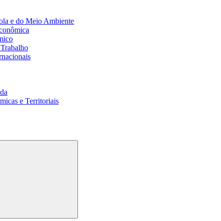
ola e do Meio Ambiente
Econômica
mico
 Trabalho
rnacionais
da
cas e Territoriais
Buscar