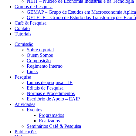
NEIT – Núcleo de Economia Industrial e da Tecnologia
Grupos de Pesquisa
GEMAP – Grupo de Estudos em Macroeconomia Aplica
GETETE – Grupo de Estudo das Transformações Econômi
Café & Pesquisa
Contato
Tutoriais
Comissão
Sobre o portal
Quem Somos
Composição
Regimento Interno
Links
Pesquisa
Linhas de pesquisa – IE
Editais de Pesquisa
Normas e Procedimentos
Escritório de Apoio – EAIP
Atividades
Eventos
Programados
Realizados
Seminários Café & Pesquisa
Publicações