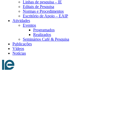
Linhas de pesquisa – IE
Editais de Pesquisa
Normas e Procedimentos
Escritório de Apoio – EAIP
Atividades
Eventos
Programados
Realizados
Seminários Café & Pesquisa
Publicações
Vídeos
Notícias
Menu